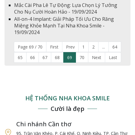
Mắc Cài Pha Lê Tự Động: Lựa Chọn Lý Tưởng
Cho Nụ Cười Hoàn Hảo - 19/09/2024
All-on-4 Implant: Giải Pháp Tối Ưu Cho Răng
Miệng Khỏe Mạnh Tại Nha Khoa Smile -
19/09/2024
Page 69 / 70
First
Prev
1
2
...
64
65
66
67
68
69
70
Next
Last
HỆ THỐNG NHA KHOA SMILE
Cười là đẹp
Chi nhánh Cần thơ
95, Trần Văn Khéo, P. Cái Khế, Q. Ninh Kiều, TP. Cần Thơ