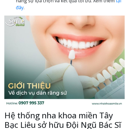
hàng sự lựa chọn và kết quả tối ưu. Xem thêm
tại
đây
.
Hệ thống nha khoa miền Tây
Bạc Liêu sở hữu Đội Ngũ Bác Sĩ