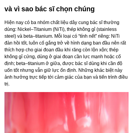
và vì sao bác sĩ chọn chúng
Hiện nay có ba nhóm chất liệu dây cung bác sĩ thường 
dùng: Nickel–Titanium (NiTi), thép không gỉ (stainless 
steel) và beta–titanium. Mỗi loại có “tính nết” riêng: NiTi 
đàn hồi tốt, luôn cố gắng trở về hình dạng ban đầu nên rất 
thích hợp cho giai đoạn đầu khi răng còn lộn xộn; thép 
không gỉ cứng, dùng ở giai đoạn cần lực mạnh hoặc cố 
định; beta–titanium ở giữa, được bác sĩ dùng khi cần độ 
uốn tốt nhưng vẫn giữ lực ổn định. Những khác biệt này 
ảnh hưởng trực tiếp tới cảm giác của bạn và tiến trình điều 
trị.