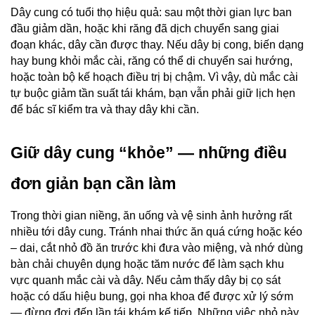
Dây cung có tuổi thọ hiệu quả: sau một thời gian lực ban 
đầu giảm dần, hoặc khi răng đã dịch chuyển sang giai 
đoạn khác, dây cần được thay. Nếu dây bị cong, biến dạng 
hay bung khỏi mắc cài, răng có thể di chuyển sai hướng, 
hoặc toàn bộ kế hoạch điều trị bị chậm. Vì vậy, dù mắc cài 
tự buộc giảm tần suất tái khám, bạn vẫn phải giữ lịch hẹn 
để bác sĩ kiểm tra và thay dây khi cần.
Giữ dây cung “khỏe” — những điều 
đơn giản bạn cần làm
Trong thời gian niềng, ăn uống và vệ sinh ảnh hưởng rất 
nhiều tới dây cung. Tránh nhai thức ăn quá cứng hoặc kéo 
– dai, cắt nhỏ đồ ăn trước khi đưa vào miệng, và nhớ dùng 
bàn chải chuyên dụng hoặc tăm nước để làm sạch khu 
vực quanh mắc cài và dây. Nếu cảm thấy dây bị cọ sát 
hoặc có dấu hiệu bung, gọi nha khoa để được xử lý sớm 
— đừng đợi đến lần tái khám kế tiếp. Những việc nhỏ này 