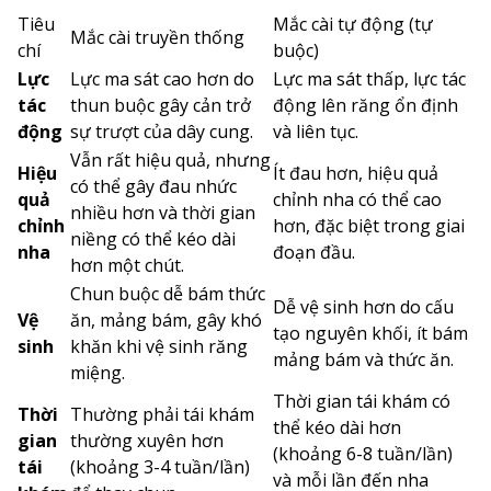
Tiêu
Mắc cài tự động (tự
Mắc cài truyền thống
chí
buộc)
Lực
Lực ma sát cao hơn do
Lực ma sát thấp, lực tác
tác
thun buộc gây cản trở
động lên răng ổn định
động
sự trượt của dây cung.
và liên tục.
Vẫn rất hiệu quả, nhưng
Hiệu
Ít đau hơn, hiệu quả
có thể gây đau nhức
quả
chỉnh nha có thể cao
nhiều hơn và thời gian
chỉnh
hơn, đặc biệt trong giai
niềng có thể kéo dài
nha
đoạn đầu.
hơn một chút.
Chun buộc dễ bám thức
Dễ vệ sinh hơn do cấu
Vệ
ăn, mảng bám, gây khó
tạo nguyên khối, ít bám
sinh
khăn khi vệ sinh răng
mảng bám và thức ăn.
miệng.
Thời gian tái khám có
Thời
Thường phải tái khám
thể kéo dài hơn
gian
thường xuyên hơn
(khoảng 6-8 tuần/lần)
tái
(khoảng 3-4 tuần/lần)
và mỗi lần đến nha