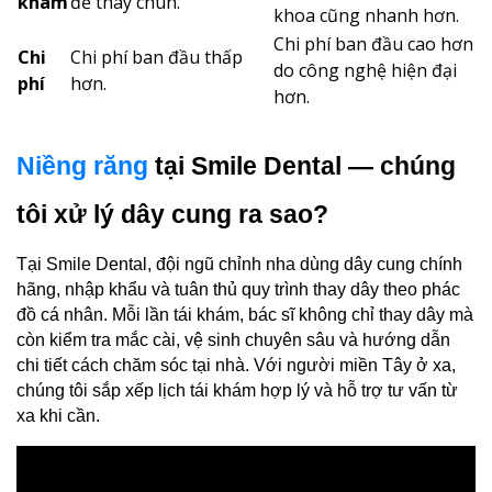
khám
để thay chun.
khoa cũng nhanh hơn.
Chi phí ban đầu cao hơn
Chi
Chi phí ban đầu thấp
do công nghệ hiện đại
phí
hơn.
hơn.
Niềng răng
 tại Smile Dental — chúng 
tôi xử lý dây cung ra sao?
Tại Smile Dental, đội ngũ chỉnh nha dùng dây cung chính 
hãng, nhập khẩu và tuân thủ quy trình thay dây theo phác 
đồ cá nhân. Mỗi lần tái khám, bác sĩ không chỉ thay dây mà 
còn kiểm tra mắc cài, vệ sinh chuyên sâu và hướng dẫn 
chi tiết cách chăm sóc tại nhà. Với người miền Tây ở xa, 
chúng tôi sắp xếp lịch tái khám hợp lý và hỗ trợ tư vấn từ 
xa khi cần.