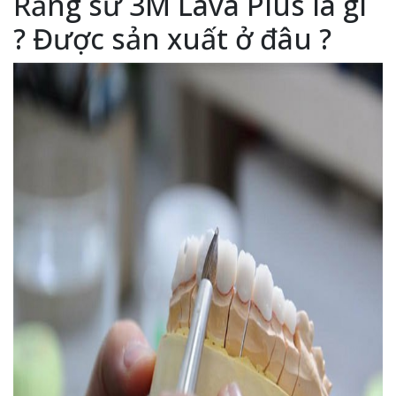
Răng sứ 3M Lava Plus là gì
? Được sản xuất ở đâu ?