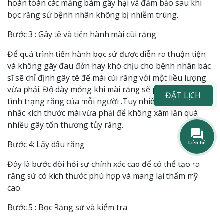
hoàn toàn các mảng bám gây hại và đảm bảo sau khi
bọc răng sứ bệnh nhân không bị nhiễm trùng.
Bước 3 : Gây tê và tiến hành mài cùi răng
Để quá trình tiến hành bọc sứ được diễn ra thuận tiện
và không gây đau đớn hay khó chịu cho bệnh nhân bác
sĩ sẽ chỉ định gây tê để mài cùi răng với một liều lượng
vừa phải. Độ dày mỏng khi mài răng sẽ phụ thuộc vào
ĐẶT LỊCH
tình trạng răng của mỗi người .Tuy nhiên, bác sĩ sẽ cân
nhắc kích thước mài vừa phải để không xâm lấn quá
nhiều gây tổn thương tủy răng.
Bước 4: Lấy dấu răng
Đây là bước đòi hỏi sự chính xác cao để có thể tạo ra
răng sứ có kích thước phù hợp và mang lại thẩm mỹ
cao.
Bước 5 : Bọc Răng sứ và kiểm tra