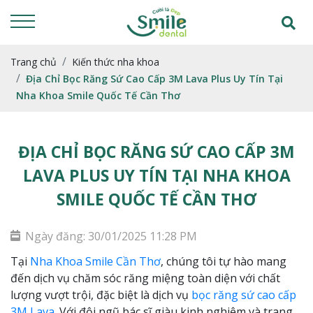
Trang chủ
Kiến thức nha khoa
Địa Chỉ Bọc Răng Sứ Cao Cấp 3M Lava Plus Uy Tín Tại
Nha Khoa Smile Quốc Tế Cần Thơ
ĐỊA CHỈ BỌC RĂNG SỨ CAO CẤP 3M
LAVA PLUS UY TÍN TẠI NHA KHOA
SMILE QUỐC TẾ CẦN THƠ
Ngày đăng: 30/01/2025 11:28 PM
Tại
Nha Khoa Smile Cần Thơ
, chúng tôi tự hào mang
đến dịch vụ chăm sóc răng miệng toàn diện với chất
lượng vượt trội, đặc biệt là dịch vụ
bọc răng sứ cao cấp
3M Lava
. Với đội ngũ bác sĩ giàu kinh nghiệm và trang