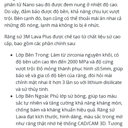
phân tử Nano sau đó được đem nung ở nhiệt độ cao.
Do vậy, đảm bảo được độ bền, khả năng chịu lực vượt
trội. Bên cạnh đó, bạn cũng có thể thoải mái ăn nhai cả
những đồ nóng, lạnh mà không lo bị ê nhức.
Răng sứ 3M Lava Plus được chế tạo từ chất liệu sứ cao
cấp, bao gồm các phần chính sau:
Lớp Bên Trong: Làm từ zirconia nguyên khối, có
độ bền uốn cao lên đến 2000 MPa và độ cứng
vượt trội. Độ mỏng thành phục hình ≤0.5mm, giúp
bảo vệ và gia cố độ bền của răng, đòi hỏi mài
chỉnh mặt nhai ít hơn 3 lần so với lithium disilicate
và sứ thủy tinh.
Lớp Bên Ngoài: Phủ lớp sứ bóng, giúp tạo màu
sắc tự nhiên và tăng cường khả năng kháng mòn,
chống bám và kháng khuẩn hiệu quả. Răng sứ
Lava đạt kích thước, hình dáng, màu sắc trong mờ
như răng thật nhờ hệ thống CAD/CAM 3D. Tương