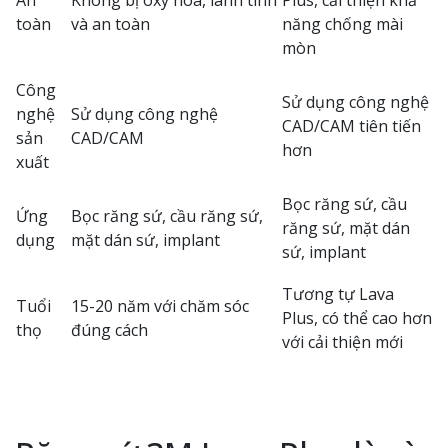
An
Không bị oxy hóa, lành tính
Plus, cải thiện khả
toàn
và an toàn
năng chống mài
mòn
Công
Sử dụng công nghệ
nghệ
Sử dụng công nghệ
CAD/CAM tiên tiến
sản
CAD/CAM
hơn
xuất
Bọc răng sứ, cầu
Ứng
Bọc răng sứ, cầu răng sứ,
răng sứ, mặt dán
dụng
mặt dán sứ, implant
sứ, implant
Tương tự Lava
Tuổi
15-20 năm với chăm sóc
Plus, có thể cao hơn
thọ
đúng cách
với cải thiện mới