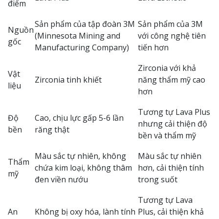
điểm
Sản phẩm của tập đoàn 3M
Sản phẩm của 3M
Nguồn
(Minnesota Mining and
với công nghệ tiên
gốc
Manufacturing Company)
tiến hơn
Zirconia với khả
Vật
Zirconia tinh khiết
năng thẩm mỹ cao
liệu
hơn
Tương tự Lava Plus
Độ
Cao, chịu lực gấp 5-6 lần
nhưng cải thiện độ
bền
răng thật
bền và thẩm mỹ
Màu sắc tự nhiên, không
Màu sắc tự nhiên
Thẩm
chứa kim loại, không thâm
hơn, cải thiện tính
mỹ
đen viền nướu
trong suốt
Tương tự Lava
An
Không bị oxy hóa, lành tính
Plus, cải thiện khả