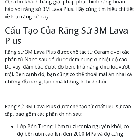
đến cho khách hàng giải pháp phục hình răng hoàn
hảo với răng sứ 3M Lava Plus. Hãy cùng tìm hiểu chi tiết
về loại răng sứ này.
Cấu Tạo Của Răng Sứ 3M Lava
Plus
Răng sứ 3M Lava Plus được chế tác từ Ceramic với các
phân tử Nano sau đó được đem nung ở nhiệt độ cao.
Do vậy, đảm bảo được độ bền, khả năng chịu lực vượt
trội. Bên cạnh đó, bạn cũng có thể thoải mái ăn nhai cả
những đồ nóng, lạnh mà không lo bị ê nhức.
Răng sứ 3M Lava Plus được chế tạo từ chất liệu sứ cao
cấp, bao gồm các phần chính sau:
Lớp Bên Trong: Làm từ zirconia nguyên khối, có
độ bền uốn cao lên đến 2000 MPa và độ cứng