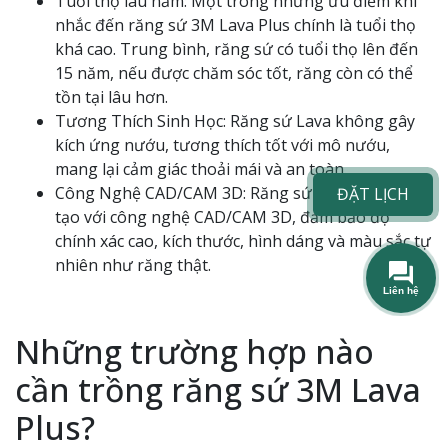
Tuổi thọ lâu năm: Một trong những ưu điểm khi
nhắc đến răng sứ 3M Lava Plus chính là tuổi thọ
khá cao. Trung bình, răng sứ có tuổi thọ lên đến
15 năm, nếu được chăm sóc tốt, răng còn có thể
tồn tại lâu hơn.
Tương Thích Sinh Học: Răng sứ Lava không gây
kích ứng nướu, tương thích tốt với mô nướu,
mang lại cảm giác thoải mái và an toàn.
Công Nghệ CAD/CAM 3D: Răng sứ Lava được chế
ĐẶT LỊCH
tạo với công nghệ CAD/CAM 3D, đảm bảo độ
chính xác cao, kích thước, hình dáng và màu sắc tự
nhiên như răng thật.
Những trường hợp nào
cần trồng răng sứ 3M Lava
Plus?