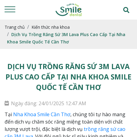
Trang chủ
Kiến thức nha khoa
Dịch Vụ Trồng Răng Sứ 3M Lava Plus Cao Cấp Tại Nha
Khoa Smile Quốc Tế Cần Thơ
DỊCH VỤ TRỒNG RĂNG SỨ 3M LAVA
PLUS CAO CẤP TẠI NHA KHOA SMILE
QUỐC TẾ CẦN THƠ
Ngày đăng: 24/01/2025 12:47 AM
Tại
Nha Khoa Smile Cần Thơ
, chúng tôi tự hào mang
đến dịch vụ chăm sóc răng miệng toàn diện với chất
lượng vượt trội, đặc biệt là dịch vụ
trồng răng sứ cao
cấp 3M Lava
. Với đội ngũ bác sĩ giàu kinh nghiệm và