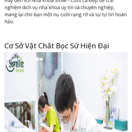
Hãy đến với Nha Khoa Smile - Cười Là Đẹp để trải
nghiệm dịch vụ nha khoa uy tín và chuyên nghiệp,
mang lại cho bạn một nụ cười rạng rỡ và sự tự tin hoàn
hảo.
Cơ Sở Vật Chất Bọc Sứ Hiện Đại