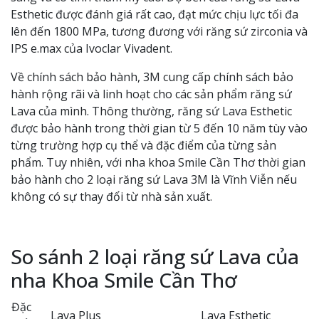
Esthetic được đánh giá rất cao, đạt mức chịu lực tối đa
lên đến 1800 MPa, tương đương với răng sứ zirconia và
IPS e.max của Ivoclar Vivadent.
Về chính sách bảo hành, 3M cung cấp chính sách bảo
hành rộng rãi và linh hoạt cho các sản phẩm răng sứ
Lava của mình. Thông thường, răng sứ Lava Esthetic
được bảo hành trong thời gian từ 5 đến 10 năm tùy vào
từng trường hợp cụ thể và đặc điểm của từng sản
phẩm. Tuy nhiên, với nha khoa Smile Cần Thơ thời gian
bảo hành cho 2 loại răng sứ Lava 3M là Vĩnh Viễn nếu
không có sự thay đổi từ nhà sản xuất.
So sánh 2 loại răng sứ Lava của
nha Khoa Smile Cần Thơ
Đặc
Lava Plus
Lava Esthetic