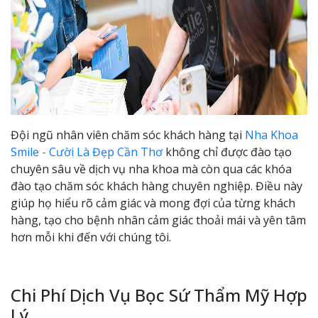
Đội ngũ nhân viên chăm sóc khách hàng tại
Nha Khoa
Smile - Cười Là Đẹp Cần Thơ
không chỉ được đào tạo
chuyên sâu về dịch vụ nha khoa mà còn qua các khóa
đào tạo chăm sóc khách hàng chuyên nghiệp. Điều này
giúp họ hiểu rõ cảm giác và mong đợi của từng khách
hàng, tạo cho bệnh nhân cảm giác thoải mái và yên tâm
hơn mỗi khi đến với chúng tôi.
Chi Phí Dịch Vụ Bọc Sứ Thẩm Mỹ Hợp
Lý