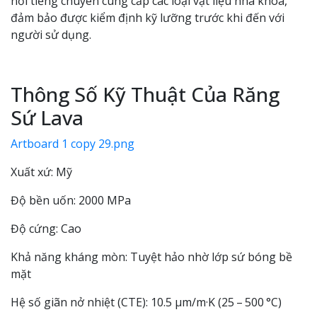
nổi tiếng chuyên cung cấp các loại vật liệu nha khoa,
đảm bảo được kiểm định kỹ lưỡng trước khi đến với
người sử dụng.
Thông Số Kỹ Thuật Của Răng
Sứ Lava
Artboard 1 copy 29.png
Xuất xứ: Mỹ
Độ bền uốn: 2000 MPa
Độ cứng: Cao
Khả năng kháng mòn: Tuyệt hảo nhờ lớp sứ bóng bề
mặt
Hệ số giãn nở nhiệt (CTE): 10.5 µm/m·K (25 – 500 °C)