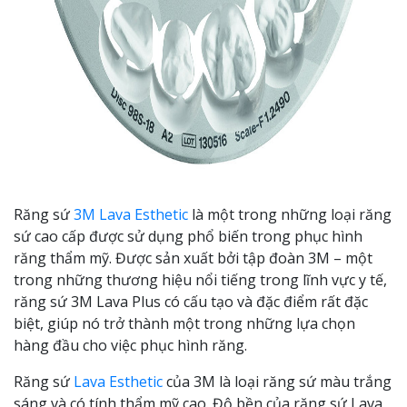
Răng sứ
3M Lava Esthetic
là một trong những loại răng
sứ cao cấp được sử dụng phổ biến trong phục hình
răng thẩm mỹ. Được sản xuất bởi tập đoàn 3M – một
trong những thương hiệu nổi tiếng trong lĩnh vực y tế,
răng sứ 3M Lava Plus có cấu tạo và đặc điểm rất đặc
biệt, giúp nó trở thành một trong những lựa chọn
hàng đầu cho việc phục hình răng.
Răng sứ
Lava Esthetic
của 3M là loại răng sứ màu trắng
sáng và có tính thẩm mỹ cao. Độ bền của răng sứ Lava