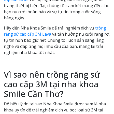
trang thiết bị hiện đại, chúng tôi cam kết mang đến cho
bạn nụ cười hoàn hảo và sự tự tin trong cuộc sống
hàng ngày.
Hãy đến Nha Khoa Smile để trải nghiệm dịch vụ
trồng
răng sứ cao cấp 3M Lava
và tận hưởng nụ cười rạng rỡ,
tự tin hơn bao giờ hết. Chúng tôi luôn sẵn sàng lắng
nghe và đáp ứng mọi nhu cầu của bạn, mang lại trải
nghiệm nha khoa tốt nhất.
Vì sao nên trồng răng sứ
cao cấp 3M tại nha khoa
Smile Cần Thơ?
Để hiểu lý do tại sao Nha Khoa Smile được xem là nha
khoa uy tín để trải nghiệm dịch vụ bọc loại sứ 3M tại