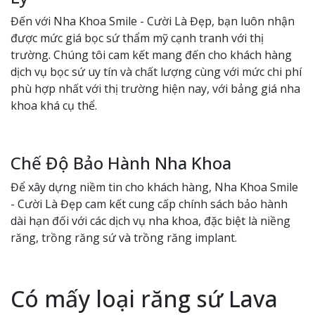
Đến với Nha Khoa Smile - Cười Là Đẹp, bạn luôn nhận
được mức giá bọc sứ thẩm mỹ cạnh tranh với thị
trường. Chúng tôi cam kết mang đến cho khách hàng
dịch vụ bọc sứ uy tín và chất lượng cùng với mức chi phí
phù hợp nhất với thị trường hiện nay, với bảng giá nha
khoa khá cụ thể.
Chế Độ Bảo Hành Nha Khoa
Để xây dựng niềm tin cho khách hàng, Nha Khoa Smile
- Cười Là Đẹp cam kết cung cấp chính sách bảo hành
dài hạn đối với các dịch vụ nha khoa, đặc biệt là niềng
răng, trồng răng sứ và trồng răng implant.
Có mấy loại răng sứ Lava