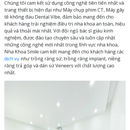
Chúng tôi cam kết sử dụng công nghệ tiên tiến nhất và
trang thiết bị hiện đại như Máy chụp phim CT, Máy gây
tê không đau Dental Vibe, đảm bảo mang đến cho
khách hàng trải nghiệm điều trị nha khoa an toàn, hiệu
quả và thoải mái nhất. Với đội ngũ bác sĩ giàu kinh
nghiệm, được đào tạo chuyên sâu và luôn cập nhật
những công nghệ mới nhất trong lĩnh vực nha khoa,
Nha Khoa Smile cam kết mang đến cho khách hàng các
dịch vụ
như trồng răng sứ, trồng răng implant, niềng
răng trả góp và dán sứ Veneers với chất lượng cao
nhất.