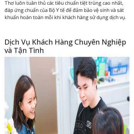
Thơ luôn tuân thủ các tiêu chuẩn tiệt trùng cao nhất,
đáp ứng chuẩn của Bộ Y tế để đảm bảo vệ sinh và sát
khuẩn hoàn toàn mỗi khi khách hàng sử dụng dịch vụ.
Dịch Vụ Khách Hàng Chuyên Nghiệp
và Tận Tình