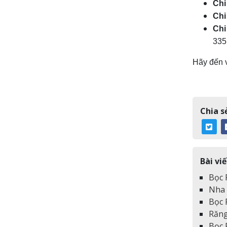
Chi
Chi
Chi
335
Hãy đến 
Chia sẻ
Bài viế
Bọc 
Nha 
Bọc 
Răng
Bọc 