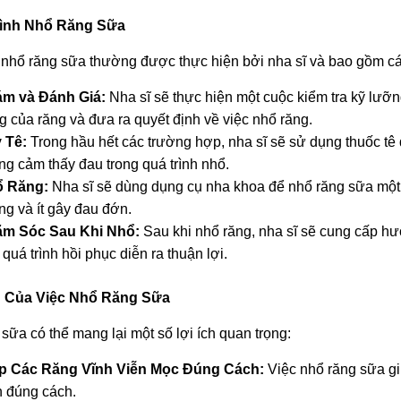
rình Nhổ Răng Sữa
 nhổ răng sữa thường được thực hiện bởi nha sĩ và bao gồm c
m và Đánh Giá:
 Nha sĩ sẽ thực hiện một cuộc kiểm tra kỹ lưỡn
g của răng và đưa ra quyết định về việc nhổ răng.
 Tê:
 Trong hầu hết các trường hợp, nha sĩ sẽ sử dụng thuốc tê
ng cảm thấy đau trong quá trình nhổ.
 Răng:
 Nha sĩ sẽ dùng dụng cụ nha khoa để nhổ răng sữa một 
ng và ít gây đau đớn.
m Sóc Sau Khi Nhổ:
 Sau khi nhổ răng, nha sĩ sẽ cung cấp h
quá trình hồi phục diễn ra thuận lợi.
ch Của Việc Nhổ Răng Sữa
sữa có thể mang lại một số lợi ích quan trọng:
p Các Răng Vĩnh Viễn Mọc Đúng Cách:
 Việc nhổ răng sữa gi
n đúng cách.