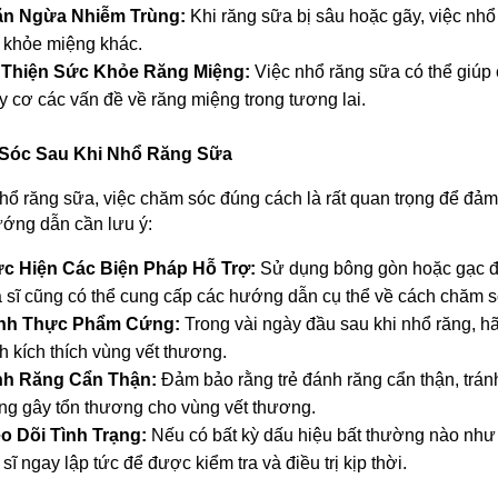
n Ngừa Nhiễm Trùng:
 Khi răng sữa bị sâu hoặc gãy, việc nhổ
 khỏe miệng khác.
 Thiện Sức Khỏe Răng Miệng:
 Việc nhổ răng sữa có thể giúp 
y cơ các vấn đề về răng miệng trong tương lai.
 Sóc Sau Khi Nhổ Răng Sữa
hổ răng sữa, việc chăm sóc đúng cách là rất quan trọng để đảm 
ớng dẫn cần lưu ý:
c Hiện Các Biện Pháp Hỗ Trợ:
 Sử dụng bông gòn hoặc gạc đ
 sĩ cũng có thể cung cấp các hướng dẫn cụ thể về cách chăm s
nh Thực Phẩm Cứng:
 Trong vài ngày đầu sau khi nhổ răng, h
h kích thích vùng vết thương.
h Răng Cẩn Thận:
 Đảm bảo rằng trẻ đánh răng cẩn thận, tránh
ng gây tổn thương cho vùng vết thương.
o Dõi Tình Trạng:
 Nếu có bất kỳ dấu hiệu bất thường nào như đ
sĩ ngay lập tức để được kiểm tra và điều trị kịp thời.