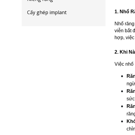
Cấy ghép implant
1. Nhổ R
Nhổ răng 
viễn bắt 
hợp, việc
2. Khi 
Việc nhổ 
Răn
ngừ
Răn
sức
Răn
răn
Khớ
chỉ