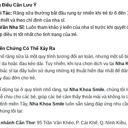
 Điều Cần Lưu Ý
i Tác:
 Răng sữa thường bắt đầu rụng tự nhiên khi trẻ từ 6 đến 
thiết và theo chỉ định của nha sĩ.
Vấn Nha Sĩ:
 Luôn tham khảo ý kiến của nha sĩ trước khi quyết
 điều trị tốt nhất cho tình trạng của trẻ.
iến Chứng Có Thể Xảy Ra
ổ răng sữa là một quy trình tương đối an toàn, nhưng một số b
da hoặc đau kéo dài. Tuy nhiên, khi lựa chọn dịch vụ tại
Nha K
 bác sĩ tại đây luôn sử dụng những kỹ thuật hiện đại nhất để đả
 đau đớn cho trẻ.
 dừng lại ở quy trình nhổ răng, tại
Nha Khoa Smile
, chúng tôi
dễ chịu cho các bé, giúp các bé cảm thấy thoải mái và không lo 
tỉnh miền Tây,
Nha Khoa Smile
luôn sẵn sàng đáp ứng nhu cầu
húng tôi tại:
 nhánh Cần Thơ
: 95 Trần Văn Khéo, P. Cái Khế, Q. Ninh Kiều,