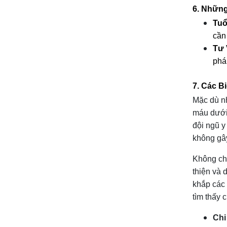
6. Những
Tuổ
cần 
Tư 
pháp
7. Các B
Mặc dù nh
máu dưới 
đội ngũ y
không gây
Không chỉ
thiện và 
khắp các 
tìm thấy c
Chi