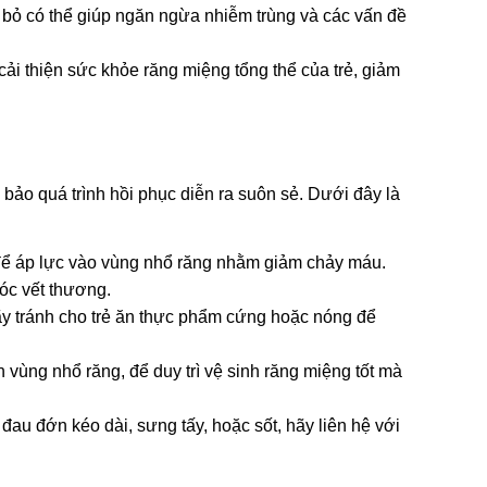
 bỏ có thể giúp ngăn ngừa nhiễm trùng và các vấn đề 
cải thiện sức khỏe răng miệng tổng thể của trẻ, giảm 
bảo quá trình hồi phục diễn ra suôn sẻ. Dưới đây là 
ể áp lực vào vùng nhổ răng nhằm giảm chảy máu. 
óc vết thương.
ãy tránh cho trẻ ăn thực phẩm cứng hoặc nóng để 
 vùng nhổ răng, để duy trì vệ sinh răng miệng tốt mà 
au đớn kéo dài, sưng tấy, hoặc sốt, hãy liên hệ với 