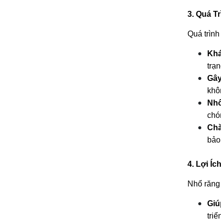
3. Quá T
Quá trình
Khá
trạn
Gây
khô
Nhổ
chó
Chă
bảo 
4. Lợi Í
Nhổ răng 
Giú
triể