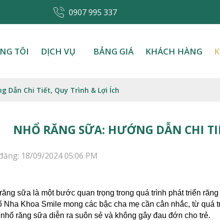
0907 995 337
NG TÔI
DỊCH VỤ
BẢNG GIÁ
KHÁCH HÀNG
K
 Dẫn Chi Tiết, Quy Trình & Lợi Ích
NHỔ RĂNG SỮA: HƯỚNG DẪN CHI TIẾ
đăng: 18/09/2024 05:06 PM
răng sữa là một bước quan trọng trong quá trình phát triển răng
ố Nha Khoa Smile mong các bậc cha mẹ cần cân nhắc, từ quá tr
 nhổ răng sữa diễn ra suôn sẻ và không gây đau đớn cho trẻ.