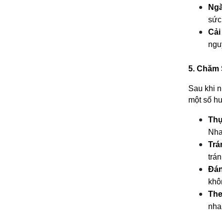
Ngă
sức
Cải
ngu
5. Chăm
Sau khi n
một số hư
Thự
Nha
Trá
trán
Đán
khô
The
nha 