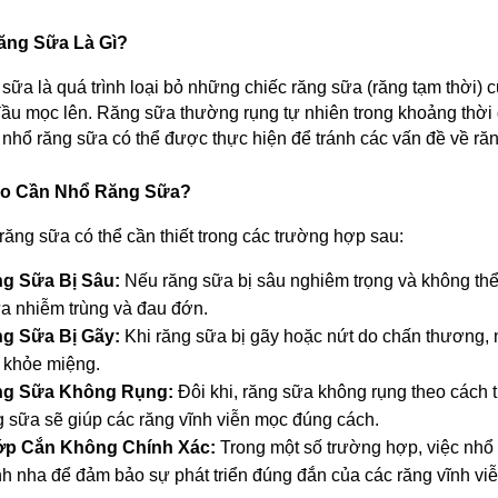
ăng Sữa Là Gì?
sữa là quá trình loại bỏ những chiếc răng sữa (răng tạm thời) c
đầu mọc lên. Răng sữa thường rụng tự nhiên trong khoảng thời gi
 nhổ răng sữa có thể được thực hiện để tránh các vấn đề về ră
Nào Cần Nhổ Răng Sữa?
răng sữa có thể cần thiết trong các trường hợp sau:
g Sữa Bị Sâu:
 Nếu răng sữa bị sâu nghiêm trọng và không thể 
a nhiễm trùng và đau đớn.
g Sữa Bị Gãy:
 Khi răng sữa bị gãy hoặc nứt do chấn thương, nh
 khỏe miệng.
g Sữa Không Rụng:
 Đôi khi, răng sữa không rụng theo cách t
g sữa sẽ giúp các răng vĩnh viễn mọc đúng cách.
p Cắn Không Chính Xác:
 Trong một số trường hợp, việc nhổ 
nh nha để đảm bảo sự phát triển đúng đắn của các răng vĩnh vi