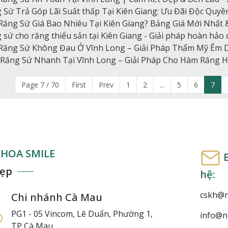
 Sứ Trả Góp Lãi Suất thấp Tại Kiên Giang: Ưu Đãi Độc Quy
Răng Sứ Giá Bao Nhiêu Tại Kiên Giang? Bảng Giá Mới Nhất 
 sứ cho răng thiểu sản tại Kiên Giang - Giải pháp hoàn hảo c
Răng Sứ Không Đau Ở Vĩnh Long – Giải Pháp Thẩm Mỹ Êm D
Răng Sứ Nhanh Tại Vĩnh Long – Giải Pháp Cho Hàm Răng Ho
Page 7 / 70
First
Prev
1
2
...
5
6
7
HOA SMILE
E
đẹp
hệ:
cskh@n
Chi nhánh Cà Mau
PG1 - 05 Vincom, Lê Duẩn, Phường 1,
info@n
TP Cà Mau