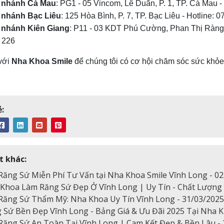
 nhánh Cà Mau
: PG1 - 05 Vincom, Lê Duẩn, P. 1, TP. Cà Mau -
 nhánh Bạc Liêu
: 125 Hòa Bình, P. 7, TP. Bạc Liêu - Hotline: 
 nhánh Kiên Giang
: P11 - 03 KDT Phú Cường, Phan Thị Ràng, 
 226
với
Nha Khoa Smile
để chúng tôi có cơ hội chăm sóc sức khỏe 
:
t khác:
Răng Sứ Miễn Phí Tư Vấn tại Nha Khoa Smile Vĩnh Long - 0
Khoa Làm Răng Sứ Đẹp Ở Vĩnh Long | Uy Tín - Chất Lượng |
Răng Sứ Thẩm Mỹ: Nha Khoa Uy Tín Vĩnh Long - 31/03/2025
 Sứ Bền Đẹp Vĩnh Long - Bảng Giá & Ưu Đãi 2025 Tại Nha K
Răng Sứ An Toàn Tại Vĩnh Long | Cam Kết Đẹp & Bền Lâu - 