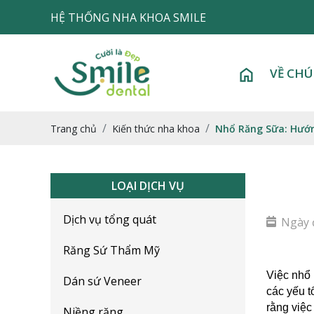
HỆ THỐNG NHA KHOA SMILE
VỀ CHÚ
Trang chủ
Kiến thức nha khoa
Nhổ Răng Sữa: Hướng
LOẠI DỊCH VỤ
Dịch vụ tổng quát
Ngày 
Răng Sứ Thẩm Mỹ
Việc nhổ 
Dán sứ Veneer
các yếu t
rằng việc
Niềng răng