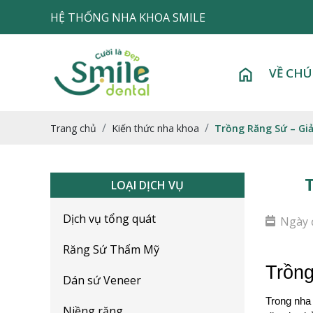
HỆ THỐNG NHA KHOA SMILE
VỀ CHÚ
Trang chủ
Kiến thức nha khoa
Trồng Răng Sứ – Gi
LOẠI DỊCH VỤ
Dịch vụ tổng quát
Ngày 
Răng Sứ Thẩm Mỹ
Trồng
Dán sứ Veneer
Trong nha 
Niềng răng