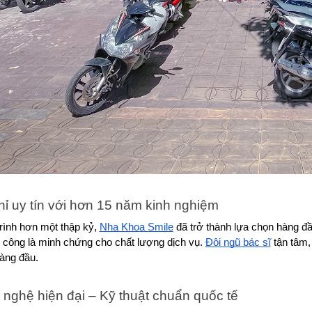
chỉ uy tín với hơn 15 năm kinh nghiệm
rình hơn một thập kỷ, 
Nha Khoa Smile
 đã trở thành lựa chọn hàng đ
 công là minh chứng cho chất lượng dịch vụ. 
Đội ngũ bác sĩ
 tận tâm,
hàng đầu.
 nghệ hiện đại – Kỹ thuật chuẩn quốc tế