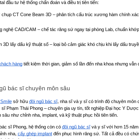
al đầu tư hệ thống chẩn đoán và điều trị tiên tiến:
 chụp CT Cone Beam 3D – phân tích cấu trúc xương hàm chính xác
g nghệ CAD/CAM – chế tác răng sứ ngay tại phòng Lab, chuẩn khớp
 3D lấy dấu kỹ thuật số – loại bỏ cảm giác khó chịu khi lấy dấu truyề
khách hàng
 tiết kiệm thời gian, giảm số lần đến nha khoa nhưng vẫn
ngũ bác sĩ chuyên môn sâu
Smile
 sở hữu 
đội ngũ bác sĩ
, nha sĩ và y sĩ có trình độ chuyên môn
c sĩ Phạm Thái Phong – chuyên gia uy tín, tốt nghiệp Đại học Y Dư
 sâu như chỉnh nha, implant, và kỹ thuật phục hồi tiên tiến.
bác sĩ Phong, hệ thống còn có 
đội ngũ bác sĩ
 và y sĩ với hơn 15 năm 
ỉnh nha, 
cấy ghép implant
 đến phục hình răng sứ. Tất cả đều có chứ