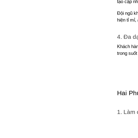
tạo cập nh
Đội ngũ kh
hiện tỉ mỉ,
4. Đa d
Khách hàn
trong suốt
Hai Ph
1. Làm 