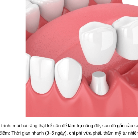
trình: mài hai răng thật kế cận để làm trụ nâng đỡ, sau đó gắn cầu sứ
iểm: Thời gian nhanh (3–5 ngày), chi phí vừa phải, thẩm mỹ tự nhiên