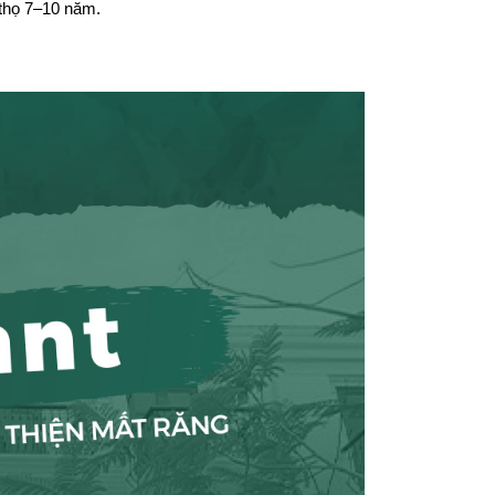
 thọ 7–10 năm.