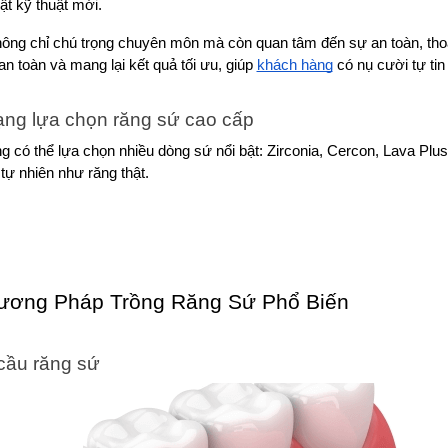
ật kỹ thuật mới.
ông chỉ chú trọng chuyên môn mà còn quan tâm đến sự an toàn, thoả
 an toàn và mang lại kết quả tối ưu, giúp 
khách hàng
 có nụ cười tự ti
ạng lựa chọn răng sứ cao cấp
g có thể lựa chọn nhiều dòng sứ nổi bật: Zirconia, Cercon, Lava Pl
 tự nhiên như răng thật.
ương Pháp Trồng Răng Sứ Phổ Biến
cầu răng sứ