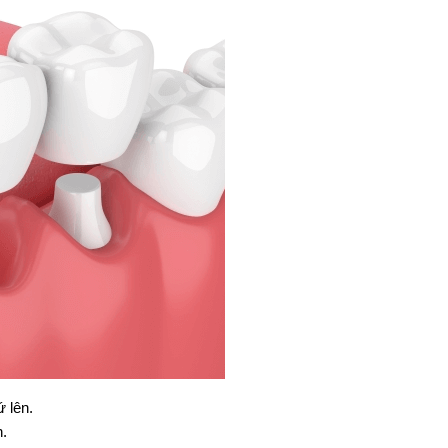
 lên.
.