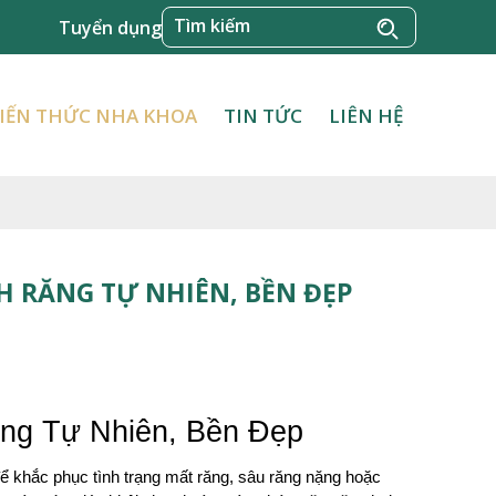
Tuyển dụng
IẾN THỨC NHA KHOA
TIN TỨC
LIÊN HỆ
H RĂNG TỰ NHIÊN, BỀN ĐẸP
ăng Tự Nhiên, Bền Đẹp
ể khắc phục tình trạng mất răng, sâu răng nặng hoặc 