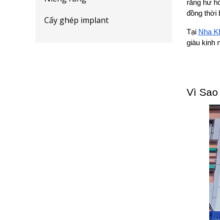
răng hư hỏ
đồng thời 
Cấy ghép implant
Tại 
Nha K
giàu kinh
Vì Sao