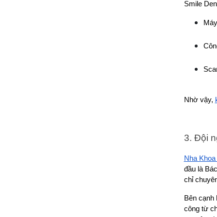
Smile Dent
Máy
Côn
Scan
Nhờ vậy, 
3. Đội 
Nha Khoa 
đầu là Bá
chỉ chuyên
Bên cạnh 
công từ ch