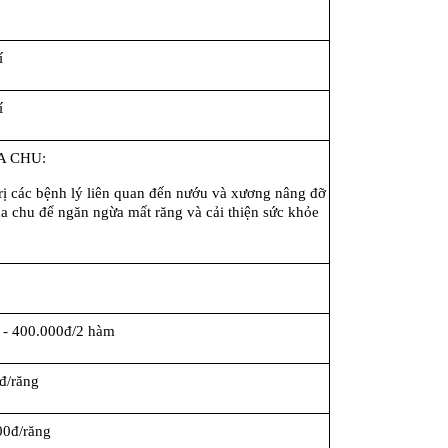
í
í
A CHU:
trị các bệnh lý liên quan đến nướu và xương nâng đỡ 
a chu để ngăn ngừa mất răng và cải thiện sức khỏe 
 - 400.000đ/2 hàm
đ/răng
00đ/răng