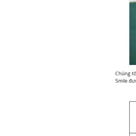
Chúng tô
Smile đượ