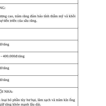
NG:
lượng cao, trám răng đảm bảo tính thẩm mỹ và khôi 
 tiến triển của sâu răng.
đ/răng
 - 400.000đ/răng
đ/răng
đ/răng
ỘI NHA:
 loại bỏ phần tủy hư hại, làm sạch và trám kín ống 
giữ răng khỏe mạnh lâu dài.