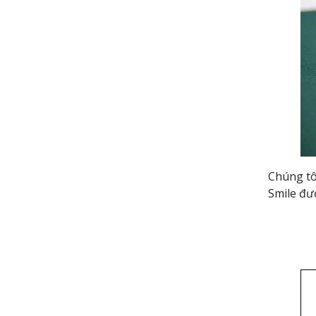
Chúng tô
Smile đượ