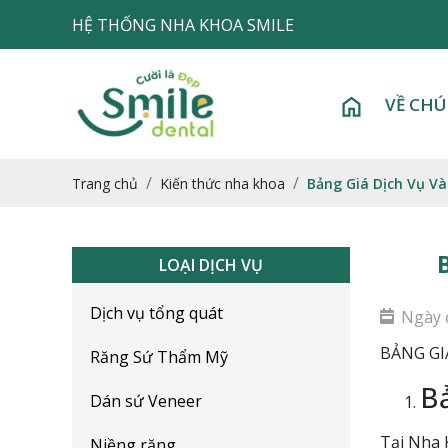
HỆ THỐNG NHA KHOA SMILE
VỀ CHÚ
Trang chủ
Kiến thức nha khoa
Bảng Giá Dịch Vụ Và
LOẠI DỊCH VỤ
Dịch vụ tổng quát
Ngày 
BẢNG GIÁ
Răng Sứ Thẩm Mỹ
Bả
Dán sứ Veneer
Tại Nha 
Niềng răng