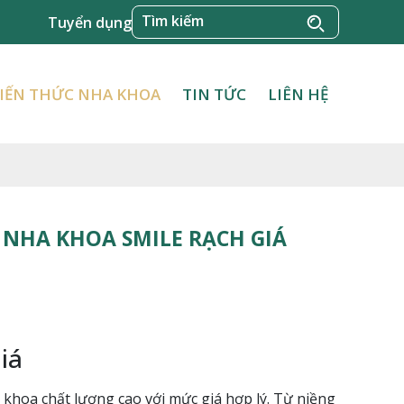
Tuyển dụng
IẾN THỨC NHA KHOA
TIN TỨC
LIÊN HỆ
I NHA KHOA SMILE RẠCH GIÁ
iá
 khoa chất lượng cao với mức giá hợp lý. Từ niềng