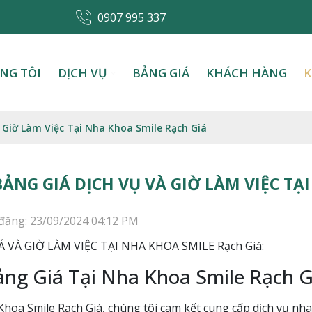
0907 995 337
NG TÔI
DỊCH VỤ
BẢNG GIÁ
KHÁCH HÀNG
K
 Giờ Làm Việc Tại Nha Khoa Smile Rạch Giá
BẢNG GIÁ DỊCH VỤ VÀ GIỜ LÀM VIỆC TẠ
đăng: 23/09/2024 04:12 PM
 VÀ GIỜ LÀM VIỆC TẠI NHA KHOA SMILE Rạch Giá:
ng Giá Tại Nha Khoa Smile Rạch G
Khoa Smile Rạch Giá, chúng tôi cam kết cung cấp dịch vụ nha