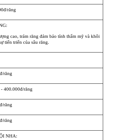
00đ/răng
NG:
lượng cao, trám răng đảm bảo tính thẩm mỹ và khôi 
 tiến triển của sâu răng.
đ/răng
 - 400.000đ/răng
đ/răng
đ/răng
ỘI NHA: