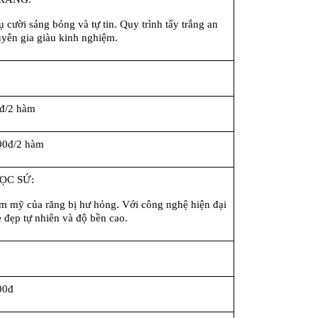
 cười sáng bóng và tự tin. Quy trình tẩy trắng an 
uyên gia giàu kinh nghiệm.
đ/2 hàm
00đ/2 hàm
ỌC SỨ:
m mỹ của răng bị hư hỏng. Với công nghệ hiện đại 
ẻ đẹp tự nhiên và độ bền cao.
00đ