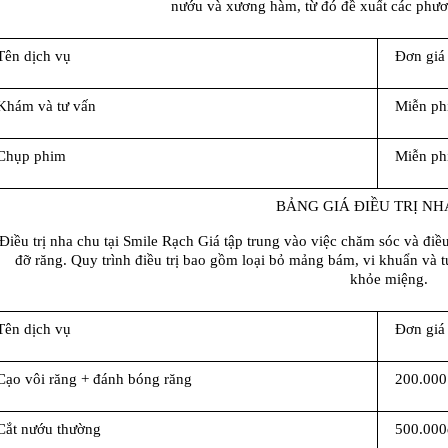
nướu và xương hàm, từ đó đề xuất các phươ
Tên dịch vụ
Đơn giá
Khám và tư vấn
Miễn ph
Chụp phim
Miễn ph
BẢNG GIÁ ĐIỀU TRỊ NH
Điều trị nha chu tại Smile Rạch Giá tập trung vào việc chăm sóc và điề
đỡ răng. Quy trình điều trị bao gồm loại bỏ mảng bám, vi khuẩn và tú
khỏe miệng.
Tên dịch vụ
Đơn giá
Cạo vôi răng + đánh bóng răng
200.000
Cắt nướu thường
500.000