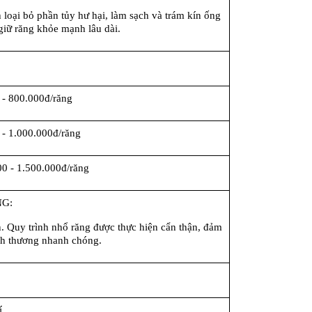
 loại bỏ phần tủy hư hại, làm sạch và trám kín ống 
giữ răng khỏe mạnh lâu dài.
 - 800.000đ/răng
 - 1.000.000đ/răng
00 - 1.500.000đ/răng
G:
. Quy trình nhổ răng được thực hiện cẩn thận, đảm 
ành thương nhanh chóng.
í