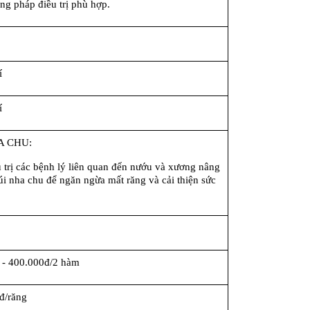
ng pháp điều trị phù hợp.
í
í
A CHU:
u trị các bệnh lý liên quan đến nướu và xương nâng 
i nha chu để ngăn ngừa mất răng và cải thiện sức 
 - 400.000đ/2 hàm
đ/răng