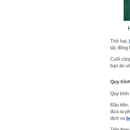
Thứ hai, 
tác động 
Cuối cùng
bạn ăn uố
Quy trình
Quy trình 
Đầu tiên,
đưa ra ph
dịch vụ 
b
Tiếp theo