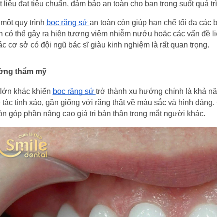
 liệu đạt tiêu chuẩn, đảm bảo an toàn cho bạn trong suốt quá trìn
một quy trình 
bọc răng sứ 
an toàn còn giúp hạn chế tối đa các b
 có thể gây ra hiện tượng viêm nhiễm nướu hoặc các vấn đề liê
các cơ sở có đội ngũ bác sĩ giàu kinh nghiệm là rất quan trọng.
ờng thẩm mỹ
 lớn khác khiến 
bọc răng sứ 
trở thành xu hướng chính là khả nă
tác tinh xảo, gần giống với răng thật về màu sắc và hình dáng. 
òn góp phần nâng cao giá trị bản thân trong mắt người khác.