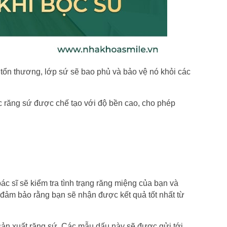
tổn thương, lớp sứ sẽ bao phủ và bảo vệ nó khỏi các 
c răng sứ được chế tạo với độ bền cao, cho phép 
c sĩ sẽ kiểm tra tình trạng răng miệng của bạn và 
đảm bảo rằng bạn sẽ nhận được kết quả tốt nhất từ 
sản xuất răng sứ. Các mẫu dấu này sẽ được gửi tới 