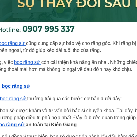
bọc răng sứ 
cũng cung cấp sự bảo vệ cho răng gốc. Khi răng bị 
bên ngoài, từ đó giúp kéo dài tuổi thọ của răng.
, việc 
bọc răng sứ 
còn cải thiện khả năng ăn nhai. Những chiế
ng thoải mái hơn mà không lo ngại về đau đớn hay khó chịu.
 
bọc răng sứ
bọc răng sứ 
thường trải qua các bước cơ bản dưới đây:
 bạn sẽ được khám và tư vấn bởi bác sĩ chuyên khoa. Tại đây, bá
ương pháp điều trị phù hợp nhất. Đây là bước quan trọng giúp 
ọc răng sứ 
an toàn tại Kiên Giang
.
, nếu đồng ý thực hiện, bạn sẽ được tiến hành lấy dấu hàm để 