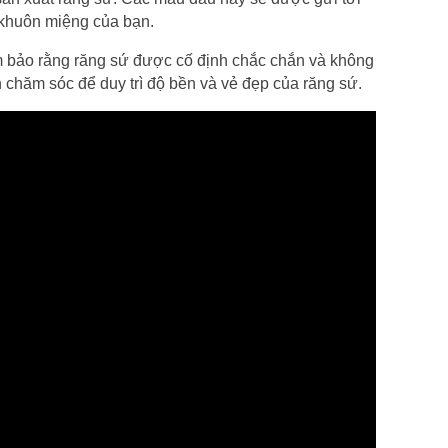
 khuôn miệng của bạn.
ảm bảo rằng răng sứ được cố định chắc chắn và không 
chăm sóc để duy trì độ bền và vẻ đẹp của răng sứ.