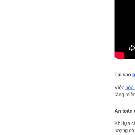
Tại sao 
b
Việc 
bọc 
răng miện
An toàn 
Khi lựa c
lượng có 