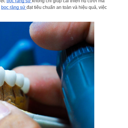
iệc 
bọc răng sứ 
không chỉ giúp cải thiện nụ cười mà 
 
bọc răng sứ 
đạt tiêu chuẩn an toàn và hiệu quả, việc 