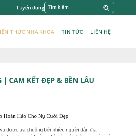
Tuyển dụng
IẾN THỨC NHA KHOA
TIN TỨC
LIÊN HỆ
 | CAM KẾT ĐẸP & BỀN LÂU
háp Hoàn Hảo Cho Nụ Cười Đẹp
h vụ được ưa chuộng bởi nhiều người dân địa 