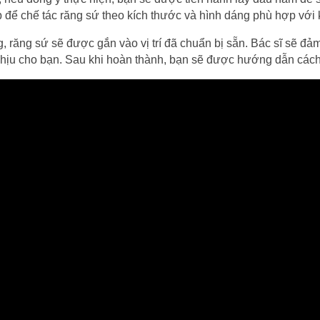
 để chế tác răng sứ theo kích thước và hình dáng phù hợp với
, răng sứ sẽ được gắn vào vị trí đã chuẩn bị sẵn. Bác sĩ sẽ đ
hịu cho bạn. Sau khi hoàn thành, bạn sẽ được hướng dẫn cách 