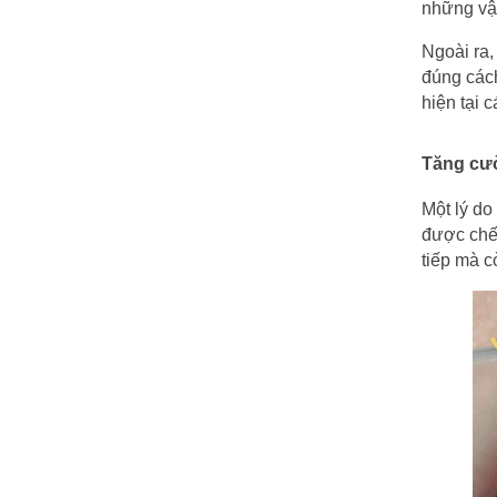
những vật
Ngoài ra, 
đúng cách
hiện tại 
Tăng cư
Một lý do
được chế 
tiếp mà c