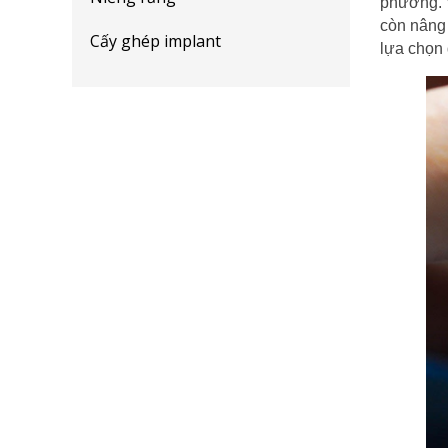
phương. V
còn nâng 
Cấy ghép implant
lựa chọn 