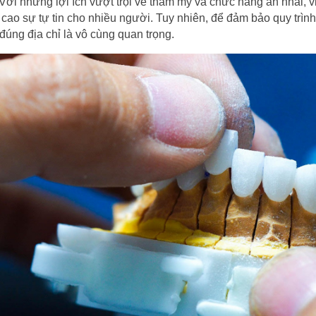
ới những lợi ích vượt trội về thẩm mỹ và chức năng ăn nhai, v
cao sự tự tin cho nhiều người. Tuy nhiên, để đảm bảo quy trình
đúng địa chỉ là vô cùng quan trọng.