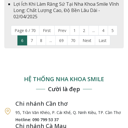
Lợi Ích Khi Làm Răng Sứ Tại Nha Khoa Smile Vĩnh
Long: Chất Lượng Cao, Độ Bền Lâu Dài -
02/04/2025
Page 6 / 70
First
Prev
1
2
...
4
5
6
7
8
...
69
70
Next
Last
HỆ THỐNG NHA KHOA SMILE
Cười là đẹp
Chi nhánh Cần thơ
95, Trần Văn Khéo, P. Cái Khế, Q. Ninh Kiều, TP. Cần Thơ
Hotline: 090 799 53 37
Chi nhánh Cà Mau