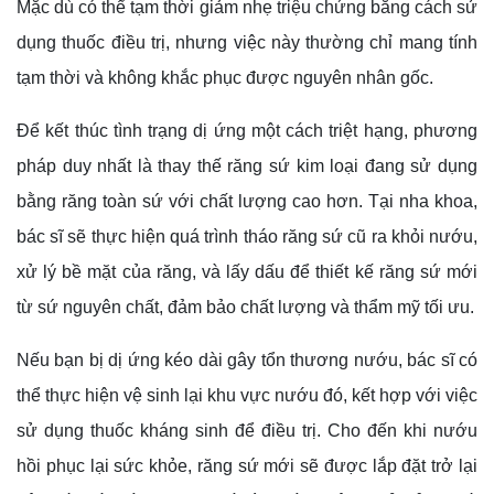
Mặc dù có thể tạm thời giảm nhẹ triệu chứng bằng cách sử
dụng thuốc điều trị, nhưng việc này thường chỉ mang tính
tạm thời và không khắc phục được nguyên nhân gốc.
Để kết thúc tình trạng dị ứng một cách triệt hạng, phương
pháp duy nhất là thay thế răng sứ kim loại đang sử dụng
bằng răng toàn sứ với chất lượng cao hơn. Tại nha khoa,
bác sĩ sẽ thực hiện quá trình tháo răng sứ cũ ra khỏi nướu,
xử lý bề mặt của răng, và lấy dấu để thiết kế răng sứ mới
từ sứ nguyên chất, đảm bảo chất lượng và thẩm mỹ tối ưu.
Nếu bạn bị dị ứng kéo dài gây tổn thương nướu, bác sĩ có
thể thực hiện vệ sinh lại khu vực nướu đó, kết hợp với việc
sử dụng thuốc kháng sinh để điều trị. Cho đến khi nướu
hồi phục lại sức khỏe, răng sứ mới sẽ được lắp đặt trở lại