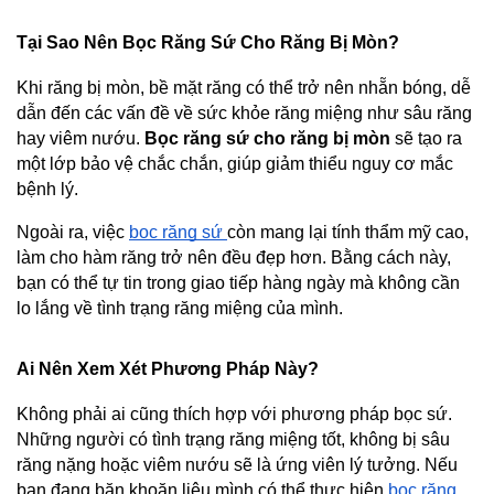
Tại Sao Nên Bọc Răng Sứ Cho Răng Bị Mòn?
Khi răng bị mòn, bề mặt răng có thể trở nên nhẵn bóng, dễ 
dẫn đến các vấn đề về sức khỏe răng miệng như sâu răng 
hay viêm nướu. 
Bọc răng sứ cho răng bị mòn
 sẽ tạo ra 
một lớp bảo vệ chắc chắn, giúp giảm thiểu nguy cơ mắc 
bệnh lý.
Ngoài ra, việc 
bọc răng sứ 
còn mang lại tính thẩm mỹ cao, 
làm cho hàm răng trở nên đều đẹp hơn. Bằng cách này, 
bạn có thể tự tin trong giao tiếp hàng ngày mà không cần 
lo lắng về tình trạng răng miệng của mình.
Ai Nên Xem Xét Phương Pháp Này?
Không phải ai cũng thích hợp với phương pháp bọc sứ. 
Những người có tình trạng răng miệng tốt, không bị sâu 
răng nặng hoặc viêm nướu sẽ là ứng viên lý tưởng. Nếu 
bạn đang băn khoăn liệu mình có thể thực hiện 
bọc răng 