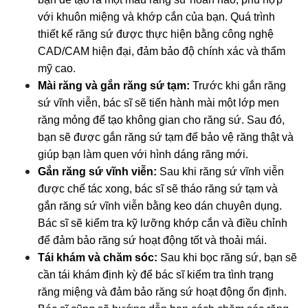
với khuôn miệng và khớp cắn của bạn. Quá trình 
thiết kế răng sứ được thực hiện bằng công nghệ 
CAD/CAM hiện đại, đảm bảo độ chính xác và thẩm 
mỹ cao.
Mài răng và gắn răng sứ tạm:
 Trước khi gắn răng 
sứ vĩnh viễn, bác sĩ sẽ tiến hành mài một lớp men 
răng mỏng để tạo không gian cho răng sứ. Sau đó, 
bạn sẽ được gắn răng sứ tạm để bảo vệ răng thật và 
giúp bạn làm quen với hình dáng răng mới.
Gắn răng sứ vĩnh viễn:
 Sau khi răng sứ vĩnh viễn 
được chế tác xong, bác sĩ sẽ tháo răng sứ tạm và 
gắn răng sứ vĩnh viễn bằng keo dán chuyên dụng. 
Bác sĩ sẽ kiểm tra kỹ lưỡng khớp cắn và điều chỉnh 
để đảm bảo răng sứ hoạt động tốt và thoải mái.
Tái khám và chăm sóc:
 Sau khi bọc răng sứ, bạn sẽ 
cần tái khám định kỳ để bác sĩ kiểm tra tình trạng 
răng miệng và đảm bảo răng sứ hoạt động ổn định. 