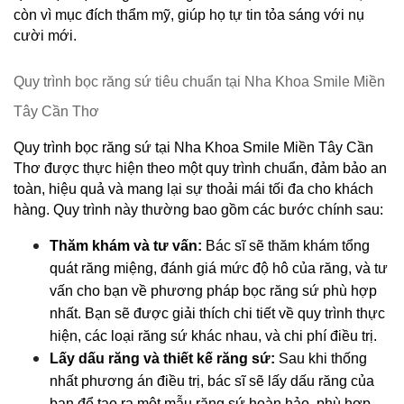
còn vì mục đích thẩm mỹ, giúp họ tự tin tỏa sáng với nụ 
cười mới.
Quy trình bọc răng sứ tiêu chuẩn tại Nha Khoa Smile Miền 
Tây Cần Thơ
Quy trình bọc răng sứ tại Nha Khoa Smile Miền Tây Cần 
Thơ được thực hiện theo một quy trình chuẩn, đảm bảo an 
toàn, hiệu quả và mang lại sự thoải mái tối đa cho khách 
hàng. Quy trình này thường bao gồm các bước chính sau:
Thăm khám và tư vấn:
 Bác sĩ sẽ thăm khám tổng 
quát răng miệng, đánh giá mức độ hô của răng, và tư 
vấn cho bạn về phương pháp bọc răng sứ phù hợp 
nhất. Bạn sẽ được giải thích chi tiết về quy trình thực 
hiện, các loại răng sứ khác nhau, và chi phí điều trị.
Lấy dấu răng và thiết kế răng sứ:
 Sau khi thống 
nhất phương án điều trị, bác sĩ sẽ lấy dấu răng của 
bạn để tạo ra một mẫu răng sứ hoàn hảo, phù hợp 