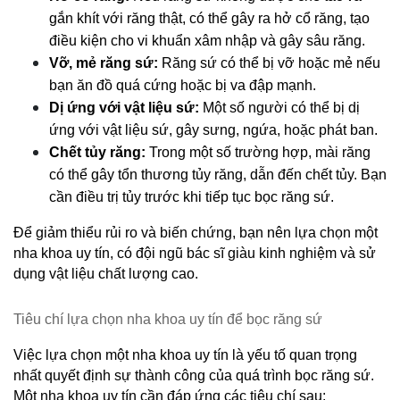
gắn khít với răng thật, có thể gây ra hở cổ răng, tạo 
điều kiện cho vi khuẩn xâm nhập và gây sâu răng.
Vỡ, mẻ răng sứ:
 Răng sứ có thể bị vỡ hoặc mẻ nếu 
bạn ăn đồ quá cứng hoặc bị va đập mạnh.
Dị ứng với vật liệu sứ:
 Một số người có thể bị dị 
ứng với vật liệu sứ, gây sưng, ngứa, hoặc phát ban.
Chết tủy răng:
 Trong một số trường hợp, mài răng 
có thể gây tổn thương tủy răng, dẫn đến chết tủy. Bạn 
cần điều trị tủy trước khi tiếp tục bọc răng sứ.
Để giảm thiểu rủi ro và biến chứng, bạn nên lựa chọn một 
nha khoa uy tín, có đội ngũ bác sĩ giàu kinh nghiệm và sử 
dụng vật liệu chất lượng cao.
Tiêu chí lựa chọn nha khoa uy tín để bọc răng sứ
Việc lựa chọn một nha khoa uy tín là yếu tố quan trọng 
nhất quyết định sự thành công của quá trình bọc răng sứ. 
Một nha khoa uy tín cần đáp ứng các tiêu chí sau: