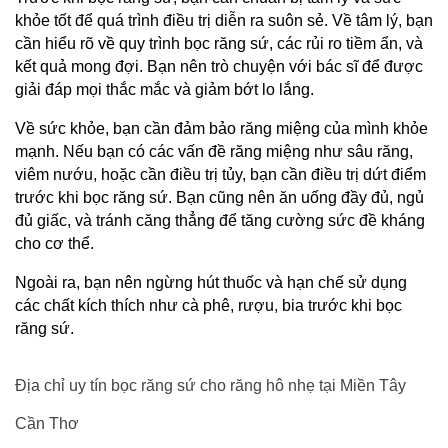
khỏe tốt để quá trình điều trị diễn ra suôn sẻ. Về tâm lý, bạn 
cần hiểu rõ về quy trình bọc răng sứ, các rủi ro tiềm ẩn, và 
kết quả mong đợi. Bạn nên trò chuyện với bác sĩ để được 
giải đáp mọi thắc mắc và giảm bớt lo lắng.
Về sức khỏe, bạn cần đảm bảo răng miệng của mình khỏe 
mạnh. Nếu bạn có các vấn đề răng miệng như sâu răng, 
viêm nướu, hoặc cần điều trị tủy, bạn cần điều trị dứt điểm 
trước khi bọc răng sứ. Bạn cũng nên ăn uống đầy đủ, ngủ 
đủ giấc, và tránh căng thẳng để tăng cường sức đề kháng 
cho cơ thể.
Ngoài ra, bạn nên ngừng hút thuốc và hạn chế sử dụng 
các chất kích thích như cà phê, rượu, bia trước khi bọc 
răng sứ.
Địa chỉ uy tín bọc răng sứ cho răng hô nhẹ tại Miền Tây 
Cần Thơ