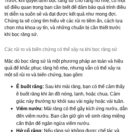
Trước khi quyết định bọc răng sứ cho răng hô nhẹ, có một 
số điều quan trọng bạn cần biết để đảm bảo quá trình điều 
trị diễn ra suôn sẻ và đạt được kết quả như mong đợi. 
Chúng ta sẽ cùng tìm hiểu về các rủi ro tiềm ẩn, cách lựa 
chọn nha khoa uy tín, và những chuẩn bị cần thiết trước 
khi bọc răng sứ.
Các rủi ro và biến chứng có thể xảy ra khi bọc răng sứ
Mặc dù bọc răng sứ là một phương pháp an toàn và hiệu 
quả để khắc phục răng hô nhẹ, nhưng vẫn có thể xảy ra 
một số rủi ro và biến chứng, bao gồm:
Ê buốt răng:
 Sau khi mài răng, bạn có thể cảm thấy 
ê buốt răng khi ăn đồ nóng, lạnh, hoặc chua. Cảm 
giác này thường tự khỏi sau vài ngày hoặc vài tuần.
Viêm nướu:
 Mài răng có thể gây kích ứng nướu, dẫn 
đến viêm nướu. Bạn cần giữ gìn vệ sinh răng miệng 
cẩn thận để ngăn ngừa viêm nướu.
Hở cổ răng:
 Nếu răng sứ không được chế tác và 