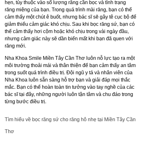
hẹn, tùy thuộc vào số lượng răng cần bọc và tình trạng 
răng miệng của bạn. Trong quá trình mài răng, bạn có thể 
cảm thấy một chút ê buốt, nhưng bác sĩ sẽ gây tê cục bộ để 
giảm thiểu cảm giác khó chịu. Sau khi bọc răng sứ, bạn có 
thể cảm thấy hơi cộm hoặc khó chịu trong vài ngày đầu, 
nhưng cảm giác này sẽ dần biến mất khi bạn đã quen với 
răng mới.
Nha Khoa Smile Miền Tây Cần Thơ luôn nỗ lực tạo ra một 
môi trường thoải mái và thân thiện để bạn cảm thấy an tâm 
trong suốt quá trình điều trị. Đội ngũ y tá và nhân viên của 
Nha Khoa luôn sẵn sàng hỗ trợ bạn và giải đáp mọi thắc 
mắc. Bạn có thể hoàn toàn tin tưởng vào tay nghề của các 
bác sĩ tại đây, những người luôn tận tâm và chu đáo trong 
từng bước điều trị.
Tìm hiểu về bọc răng sứ cho răng hô nhẹ tại Miền Tây Cần 
Thơ