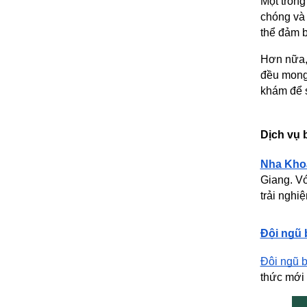
Một trong
chóng và 
thể đảm b
Hơn nữa, 
đều mong 
khám để 
Dịch vụ 
Nha Kho
Giang. Vớ
trải nghiệ
Đội ngũ b
Đội ngũ b
thức mới 