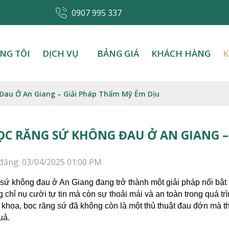
0907 995 337
NG TÔI
DỊCH VỤ
BẢNG GIÁ
KHÁCH HÀNG
K
Đau Ở An Giang – Giải Pháp Thẩm Mỹ Êm Dịu
ỌC RĂNG SỨ KHÔNG ĐAU Ở AN GIANG –
đăng: 03/04/2025 01:00 PM
sứ không đau ở An Giang đang trở thành một giải pháp nổi bật 
 chỉ nụ cười tự tin mà còn sự thoải mái và an toàn trong quá trì
khoa, bọc răng sứ đã không còn là một thủ thuật đau đớn mà t
uả.