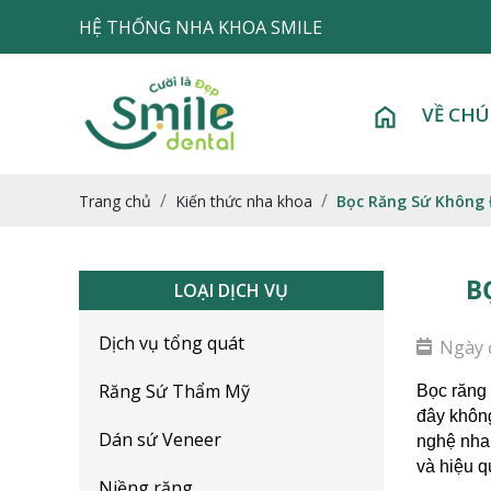
HỆ THỐNG NHA KHOA SMILE
VỀ CHÚ
Trang chủ
Kiến thức nha khoa
Bọc Răng Sứ Không 
B
LOẠI DỊCH VỤ
Dịch vụ tổng quát
Ngày 
Răng Sứ Thẩm Mỹ
Bọc răng 
đây không
Dán sứ Veneer
nghệ nha 
và hiệu q
Niềng răng