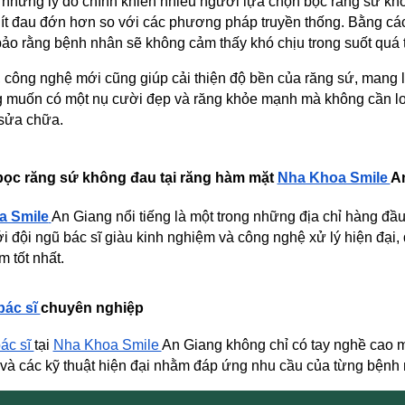
 những lý do chính khiến nhiều người lựa chọn bọc răng sứ khôn
ít đau đớn hơn so với các phương pháp truyền thống. Bằng cách
ảo rằng bệnh nhân sẽ không cảm thấy khó chịu trong suốt quá trì
công nghệ mới cũng giúp cải thiện độ bền của răng sứ, mang lạ
muốn có một nụ cười đẹp và răng khỏe mạnh mà không cần lo l
sửa chữa.
bọc răng sứ không đau tại răng hàm mặt 
Nha Khoa Smile 
A
a Smile
An Giang nổi tiếng là một trong những địa chỉ hàng đầ
i đội ngũ bác sĩ giàu kinh nghiệm và công nghệ xử lý hiện đại,
m tốt nhất.
ác sĩ 
chuyên nghiệp
ác sĩ 
tại 
Nha Khoa Smile 
An Giang không chỉ có tay nghề cao mà
và các kỹ thuật hiện đại nhằm đáp ứng nhu cầu của từng bệnh