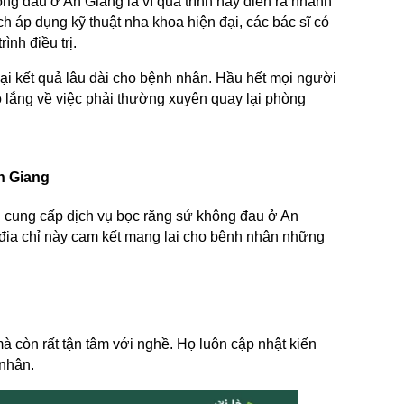
g đau ở An Giang là vì quá trình này diễn ra nhanh 
 áp dụng kỹ thuật nha khoa hiện đại, các bác sĩ có 
nh điều trị.
i kết quả lâu dài cho bệnh nhân. Hầu hết mọi người 
ắng về việc phải thường xuyên quay lại phòng 
n Giang
u cung cấp dịch vụ bọc răng sứ không đau ở An 
 địa chỉ này cam kết mang lại cho bệnh nhân những 
 còn rất tận tâm với nghề. Họ luôn cập nhật kiến 
 nhân.