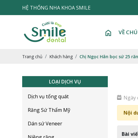
HỆ THỐNG NHA KHOA SMILE
VỀ CHÚ
Trang chủ
Khách hàng
Chị Ngọc Hân bọc sứ 25 ră
LOẠI DỊCH VỤ
Dịch vụ tổng quát
Ngày 
Răng Sứ Thẩm Mỹ
Nội d
Dán sứ Veneer
Bài viế
Niềng răng