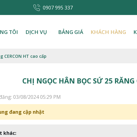
0907 995 337
NG TÔI
DỊCH VỤ
BẢNG GIÁ
KHÁCH HÀNG
K
ng CERCON HT cao cấp
CHỊ NGỌC HÂN BỌC SỨ 25 RĂNG
đăng: 03/08/2024 05:29 PM
ung đang cập nhật
t khác: