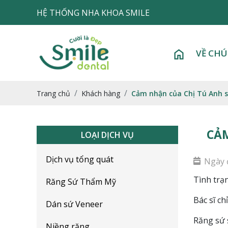
HỆ THỐNG NHA KHOA SMILE
VỀ CHÚ
Trang chủ
Khách hàng
Cảm nhận của Chị Tú Anh s
CẢM
LOẠI DỊCH VỤ
Dịch vụ tổng quát
Ngày 
Tình trạ
Răng Sứ Thẩm Mỹ
Bác sĩ ch
Dán sứ Veneer
Răng sứ 
Niềng răng