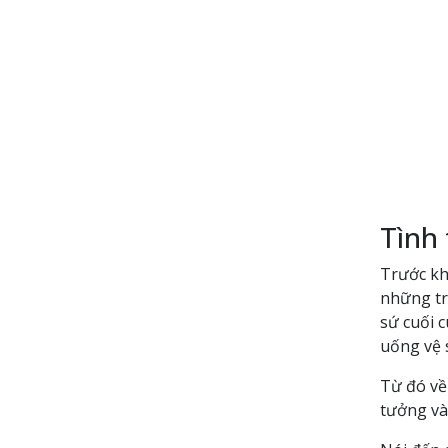
Tình
Trước kh
những tr
sứ cuối 
uống vệ 
Từ đó về 
tưởng và