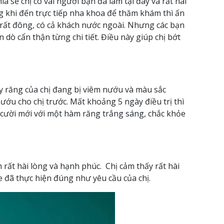
a sẻ chị có vài người bạn đã làm tại đây và rất hài
ng khi đến trực tiếp nha khoa để thăm khám thì ấn
 rất đông, có cả khách nước ngoài. Nhưng các bạn
 dò cẩn thận từng chi tiết. Điều này giúp chị bớt
hấy răng của chị đang bị viêm nướu và màu sắc
nướu cho chị trước. Mất khoảng 5 ngày điều trị thì
ụ cười mới với một hàm răng trắng sáng, chắc khỏe
 rất hài lòng và hạnh phúc. Chị cảm thấy rất hài
le đã thực hiện đúng như yêu cầu của chị.