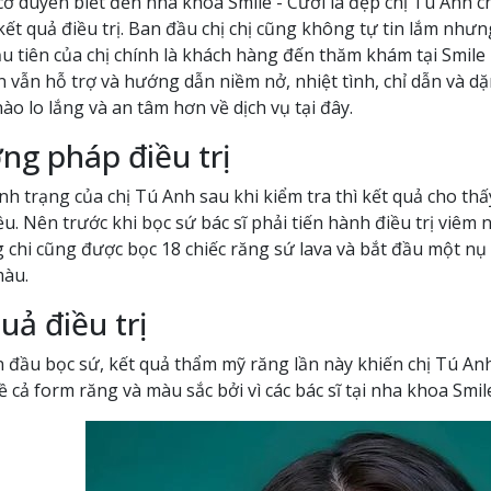
ơ duyên biết đến nha khoa Smile - Cười là đẹp chị Tú Anh chi
kết quả điều trị. Ban đầu chị chị cũng không tự tin lắm như
u tiên của chị chính là khách hàng đến thăm khám tại Smile
 vẫn hỗ trợ và hướng dẫn niềm nở, nhiệt tình, chỉ dẫn và dặn
ào lo lắng và an tâm hơn về dịch vụ tại đây.
ng pháp điều trị
ình trạng của chị Tú Anh sau khi kiểm tra thì kết quả cho t
. Nên trước khi bọc sứ bác sĩ phải tiến hành điều trị viêm 
g chi cũng được bọc 18 chiếc răng sứ lava và bắt đầu một n
màu.
uả điều trị
n đầu bọc sứ, kết quả thẩm mỹ răng lần này khiến chị Tú Anh
ề cả form răng và màu sắc bởi vì các bác sĩ tại nha khoa Smi