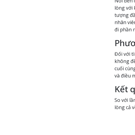
Nói đến c
lòng với 
tượng đầ
nhân viên
đi phần n
Phươ
Đối với t
không đều
cuối cùn
và điều 
Kết q
So với lầ
lòng cả v