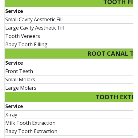
TOOTH FIL
Service
P
Small Cavity Aesthetic Fill
2
Large Cavity Aesthetic Fill
3
Tooth Veneers
5
Baby Tooth Filling
1
ROOT CANAL T
Service
P
Front Teeth
5
Small Molars
7
Large Molars
1
TOOTH EXTR
Service
P
X-ray
Milk Tooth Extraction
Baby Tooth Extraction
1