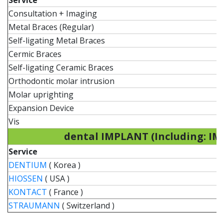
Service
Consultation + Imaging
Metal Braces (Regular)
Self-ligating Metal Braces
Cermic Braces
Self-ligating Ceramic Braces
Orthodontic molar intrusion
Molar uprighting
Expansion Device
Vis
dental IMPLANT (Including: 
Service
DENTIUM
( Korea )
HIOSSEN
( USA )
KONTACT
( France )
STRAUMANN
( Switzerland )