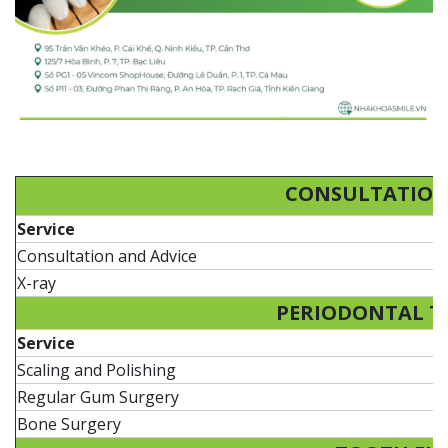
CONSULTATION 
Service
P
Consultation and Advice
X-ray
PERIODONTAL 
Service
P
Scaling and Polishing
2
Regular Gum Surgery
5
Bone Surgery
1