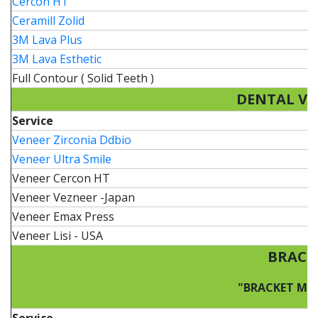
Cercon HT
Ceramill Zolid
3M Lava Plus
3M Lava Esthetic
Full Contour ( Solid Teeth )
DENTAL VE
Service
Veneer Zirconia Ddbio
Veneer Ultra Smile
Veneer Cercon HT
Veneer Vezneer -Japan
Veneer Emax Press
Veneer Lisi - USA
BRACE
"BRACKET ME