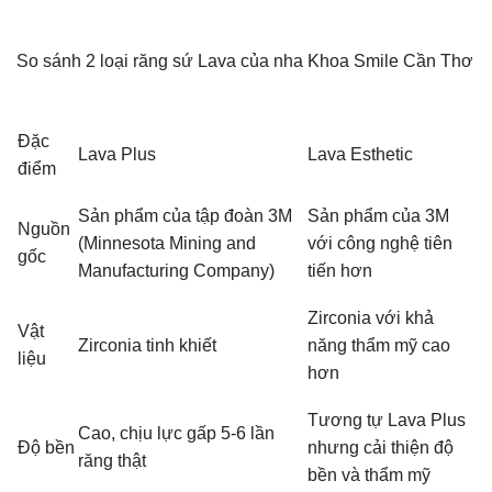
So sánh 2 loại răng sứ Lava của nha Khoa Smile Cần Thơ
Đặc
Lava Plus
Lava Esthetic
điểm
Sản phẩm của tập đoàn 3M
Sản phẩm của 3M
Nguồn
(Minnesota Mining and
với công nghệ tiên
gốc
Manufacturing Company)
tiến hơn
Zirconia với khả
Vật
Zirconia tinh khiết
năng thẩm mỹ cao
liệu
hơn
Tương tự Lava Plus
Cao, chịu lực gấp 5-6 lần
Độ bền
nhưng cải thiện độ
răng thật
bền và thẩm mỹ