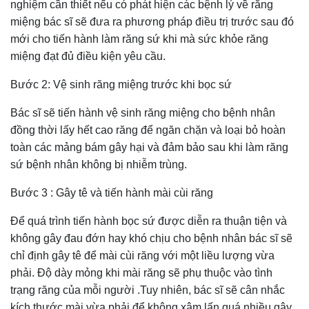
nghiệm cần thiết nếu có phát hiện các bệnh lý về răng
miệng bác sĩ sẽ đưa ra phương pháp điều trị trước sau đó
mới cho tiến hành làm răng sứ khi mà sức khỏe răng
miệng đạt đủ điều kiện yêu cầu.
Bước 2: Vệ sinh răng miệng trước khi bọc sứ
Bác sĩ sẽ tiến hành vệ sinh răng miệng cho bệnh nhân
đồng thời lấy hết cao răng để ngăn chặn và loại bỏ hoàn
toàn các mảng bám gây hại và đảm bảo sau khi làm răng
sứ bệnh nhân không bị nhiễm trùng.
Bước 3 : Gây tê và tiến hành mài cùi răng
Để quá trình tiến hành bọc sứ được diễn ra thuận tiện và
không gây đau đớn hay khó chịu cho bệnh nhân bác sĩ sẽ
chỉ định gây tê để mài cùi răng với một liều lượng vừa
phải. Độ dày mỏng khi mài răng sẽ phụ thuộc vào tình
trạng răng của mỗi người .Tuy nhiên, bác sĩ sẽ cân nhắc
kích thước mài vừa phải để không xâm lấn quá nhiều gây