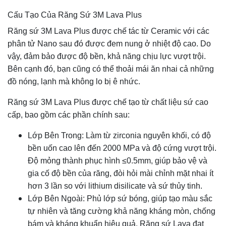
Cấu Tạo Của Răng Sứ 3M Lava Plus
Răng sứ 3M Lava Plus được chế tác từ Ceramic với các
phân tử Nano sau đó được đem nung ở nhiệt độ cao. Do
vậy, đảm bảo được độ bền, khả năng chịu lực vượt trội.
Bên cạnh đó, bạn cũng có thể thoải mái ăn nhai cả những
đồ nóng, lạnh mà không lo bị ê nhức.
Răng sứ 3M Lava Plus được chế tạo từ chất liệu sứ cao
cấp, bao gồm các phần chính sau:
Lớp Bên Trong: Làm từ zirconia nguyên khối, có độ
bền uốn cao lên đến 2000 MPa và độ cứng vượt trội.
Độ mỏng thành phục hình ≤0.5mm, giúp bảo vệ và
gia cố độ bền của răng, đòi hỏi mài chỉnh mặt nhai ít
hơn 3 lần so với lithium disilicate và sứ thủy tinh.
Lớp Bên Ngoài: Phủ lớp sứ bóng, giúp tạo màu sắc
tự nhiên và tăng cường khả năng kháng mòn, chống
bám và kháng khuẩn hiệu quả. Răng sứ Lava đạt