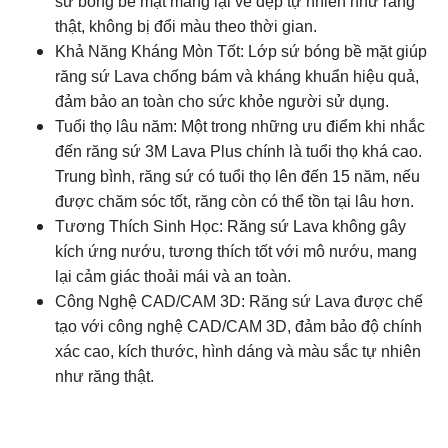
sứ bóng bề mặt mang lại vẻ đẹp tự nhiên như răng
thật, không bị đổi màu theo thời gian.
Khả Năng Kháng Mòn Tốt: Lớp sứ bóng bề mặt giúp
răng sứ Lava chống bám và kháng khuẩn hiệu quả,
đảm bảo an toàn cho sức khỏe người sử dụng.
Tuổi thọ lâu năm: Một trong những ưu điểm khi nhắc
đến răng sứ 3M Lava Plus chính là tuổi thọ khá cao.
Trung bình, răng sứ có tuổi thọ lên đến 15 năm, nếu
được chăm sóc tốt, răng còn có thể tồn tại lâu hơn.
Tương Thích Sinh Học: Răng sứ Lava không gây
kích ứng nướu, tương thích tốt với mô nướu, mang
lại cảm giác thoải mái và an toàn.
Công Nghệ CAD/CAM 3D: Răng sứ Lava được chế
tạo với công nghệ CAD/CAM 3D, đảm bảo độ chính
xác cao, kích thước, hình dáng và màu sắc tự nhiên
như răng thật.