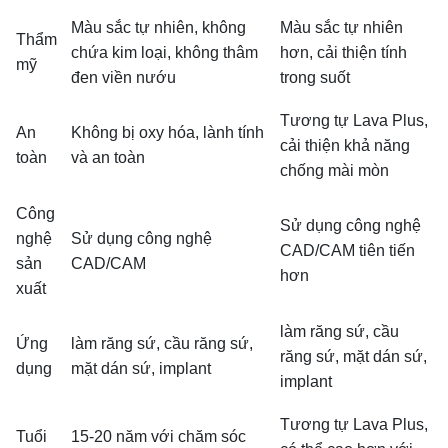
Màu sắc tự nhiên, không
Màu sắc tự nhiên
Thẩm
chứa kim loại, không thâm
hơn, cải thiện tính
mỹ
đen viền nướu
trong suốt
Tương tự Lava Plus,
An
Không bị oxy hóa, lành tính
cải thiện khả năng
toàn
và an toàn
chống mài mòn
Công
Sử dụng công nghệ
nghệ
Sử dụng công nghệ
CAD/CAM tiên tiến
sản
CAD/CAM
hơn
xuất
làm răng sứ, cầu
Ứng
làm răng sứ, cầu răng sứ,
răng sứ, mặt dán sứ,
dụng
mặt dán sứ, implant
implant
Tương tự Lava Plus,
Tuổi
15-20 năm với chăm sóc