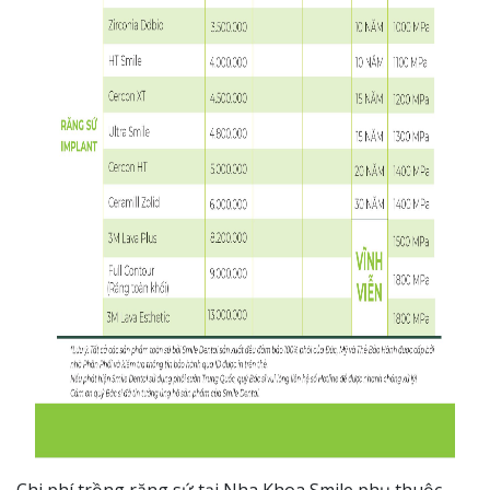
Chi phí trồng răng sứ tại Nha Khoa Smile phụ thuộc