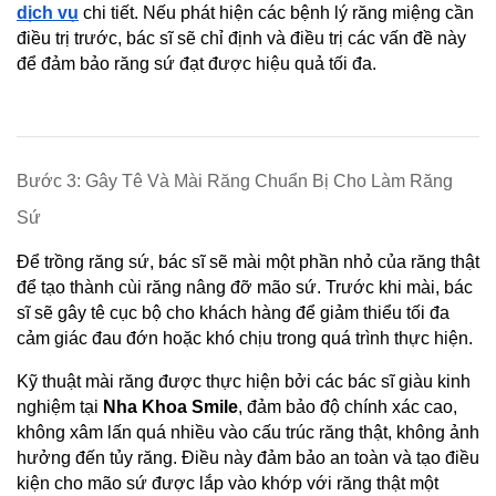
dịch vụ
 chi tiết. Nếu phát hiện các bệnh lý răng miệng cần 
điều trị trước, bác sĩ sẽ chỉ định và điều trị các vấn đề này 
để đảm bảo răng sứ đạt được hiệu quả tối đa.
Bước 3: Gây Tê Và Mài Răng Chuẩn Bị Cho Làm Răng 
Sứ
Để trồng răng sứ, bác sĩ sẽ mài một phần nhỏ của răng thật 
để tạo thành cùi răng nâng đỡ mão sứ. Trước khi mài, bác 
sĩ sẽ gây tê cục bộ cho khách hàng để giảm thiểu tối đa 
cảm giác đau đớn hoặc khó chịu trong quá trình thực hiện.
Kỹ thuật mài răng được thực hiện bởi các bác sĩ giàu kinh 
nghiệm tại 
Nha Khoa Smile
, đảm bảo độ chính xác cao, 
không xâm lấn quá nhiều vào cấu trúc răng thật, không ảnh 
hưởng đến tủy răng. Điều này đảm bảo an toàn và tạo điều 
kiện cho mão sứ được lắp vào khớp với răng thật một 