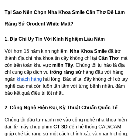
Tại Sao Nên Chọn Nha Khoa Smile Cần Thơ Để Làm 
Răng Sứ Orodent White Matt?
1. Địa Chỉ Uy Tín Với Kinh Nghiệm Lâu Năm
Với hơn 15 năm kinh nghiệm, 
Nha Khoa Smile
 đã trở 
thành địa chỉ nha khoa tin cậy không chỉ tại 
Cần Thơ
, mà 
còn trên toàn khu vực 
miền Tây
. Chúng tôi tự hào là địa 
chỉ cung cấp dịch vụ 
trồng răng sứ
 hàng đầu với hàng 
ngàn 
khách hàng 
hài lòng. Bác sĩ tại đây không chỉ có tay 
nghề cao mà còn luôn tận tâm với từng bệnh nhân, đảm 
bảo kết quả điều trị tốt nhất.
2. Công Nghệ Hiện Đại, Kỹ Thuật Chuẩn Quốc Tế
Chúng tôi đầu tư mạnh mẽ vào công nghệ nha khoa hiện 
đại, từ máy chụp phim 
CT 3D
 đến hệ thống CAD/CAM 
giúp chế tác răng sứ một cách chính xác và nhanh chóng. 