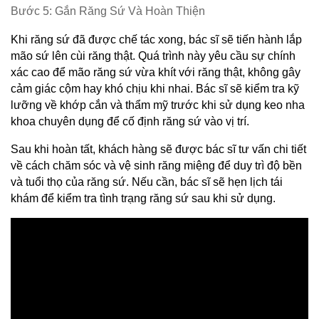
Bước 5: Gắn Răng Sứ Và Hoàn Thiện
Khi răng sứ đã được chế tác xong, bác sĩ sẽ tiến hành lắp 
mão sứ lên cùi răng thật. Quá trình này yêu cầu sự chính 
xác cao để mão răng sứ vừa khít với răng thật, không gây 
cảm giác cộm hay khó chịu khi nhai. Bác sĩ sẽ kiểm tra kỹ 
lưỡng về khớp cắn và thẩm mỹ trước khi sử dụng keo nha 
khoa chuyên dụng để cố định răng sứ vào vị trí.
Sau khi hoàn tất, khách hàng sẽ được bác sĩ tư vấn chi tiết 
về cách chăm sóc và vệ sinh răng miệng để duy trì độ bền 
và tuổi thọ của răng sứ. Nếu cần, bác sĩ sẽ hẹn lịch tái 
khám để kiểm tra tình trạng răng sứ sau khi sử dụng.