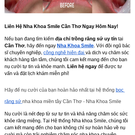
Liên Hệ Nha Khoa Smile Cần Thơ Ngay Hôm Nay!
Nếu bạn đang tìm kiếm 
địa chỉ trồng răng sứ uy tín
 tại 
Cần Thơ
, hãy đến ngay
Nha Khoa Smile
. Với đội ngũ bác 
sĩ chuyên nghiệp, 
công nghệ hiện đại 
và dịch vụ chăm sóc 
khách hàng tận tâm, chúng tôi cam kết mang đến cho bạn 
nụ cười tự tin và khỏe mạnh. 
Liên hệ ngay
 để được tư 
vấn và đặt lịch khám miễn phí!
Hãy để nụ cười của bạn hoàn hảo nhất tại hệ thống 
bọc 
răng sứ 
nha khoa miền tây Cần Thơ - Nha Khoa Smile
Nụ cười là nét đẹp từ sự tự tin và khả năng chăm sóc sức 
khỏe răng miệng. Tại Hệ thống Nha khoa Smile, chúng tôi 
cam kết mang đến cho bạn không chỉ sự hoàn hảo về nụ 
cười mà còn trải nghiệm chăm sóc nha khoa chuyên 