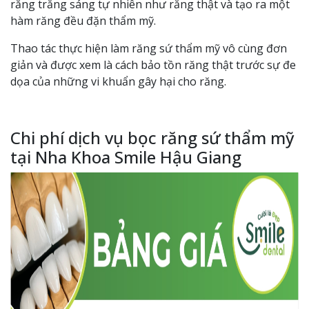
răng trắng sáng tự nhiên như răng thật và tạo ra một
hàm răng đều đặn thẩm mỹ.
Thao tác thực hiện làm răng sứ thẩm mỹ vô cùng đơn
giản và được xem là cách bảo tồn răng thật trước sự đe
dọa của những vi khuẩn gây hại cho răng.
Chi phí dịch vụ bọc răng sứ thẩm mỹ
tại Nha Khoa Smile Hậu Giang