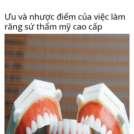
Ưu và nhược điểm của việc làm
răng sứ thẩm mỹ cao cấp