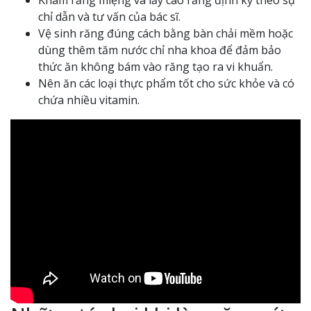
chỉ dẫn và tư vấn của bác sĩ.
Vệ sinh răng đúng cách bằng bàn chải mềm hoặc
dùng thêm tăm nước chỉ nha khoa để đảm bảo
thức ăn không bám vào răng tạo ra vi khuẩn.
Nên ăn các loại thực phẩm tốt cho sức khỏe và có
chứa nhiều vitamin.