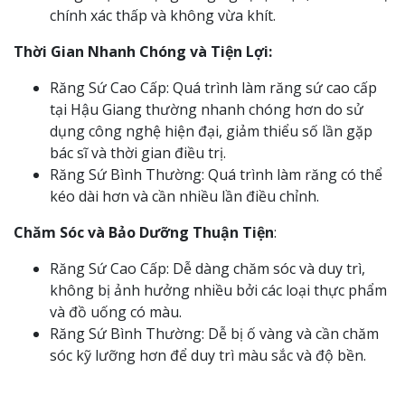
chính xác thấp và không vừa khít.
Thời Gian Nhanh Chóng và Tiện Lợi:
Răng Sứ Cao Cấp: Quá trình làm răng sứ cao cấp
tại Hậu Giang thường nhanh chóng hơn do sử
dụng công nghệ hiện đại, giảm thiểu số lần gặp
bác sĩ và thời gian điều trị.
Răng Sứ Bình Thường: Quá trình làm răng có thể
kéo dài hơn và cần nhiều lần điều chỉnh.
Chăm Sóc và Bảo Dưỡng Thuận Tiện
:
Răng Sứ Cao Cấp: Dễ dàng chăm sóc và duy trì,
không bị ảnh hưởng nhiều bởi các loại thực phẩm
và đồ uống có màu.
Răng Sứ Bình Thường: Dễ bị ố vàng và cần chăm
sóc kỹ lưỡng hơn để duy trì màu sắc và độ bền.