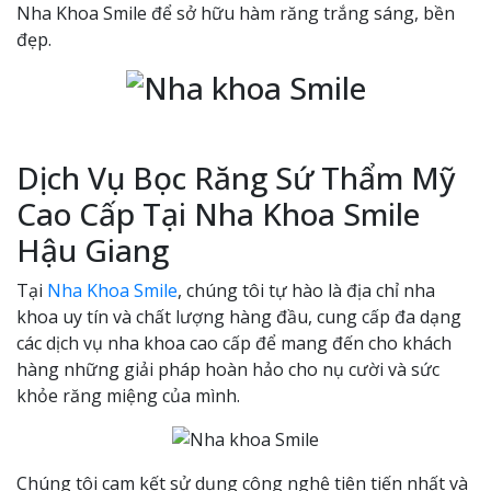
Nha Khoa Smile để sở hữu hàm răng trắng sáng, bền
đẹp.
Dịch Vụ Bọc Răng Sứ Thẩm Mỹ
Cao Cấp Tại Nha Khoa Smile
Hậu Giang
Tại
Nha Khoa Smile
, chúng tôi tự hào là địa chỉ nha
khoa uy tín và chất lượng hàng đầu, cung cấp đa dạng
các dịch vụ nha khoa cao cấp để mang đến cho khách
hàng những giải pháp hoàn hảo cho nụ cười và sức
khỏe răng miệng của mình.
Chúng tôi cam kết sử dụng công nghệ tiên tiến nhất và