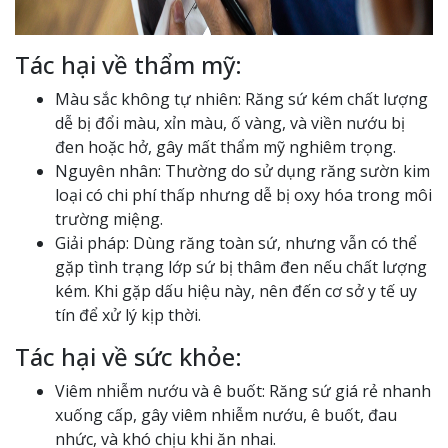
Tác hại về thẩm mỹ:
Màu sắc không tự nhiên: Răng sứ kém chất lượng
dễ bị đổi màu, xỉn màu, ố vàng, và viền nướu bị
đen hoặc hở, gây mất thẩm mỹ nghiêm trọng.
Nguyên nhân: Thường do sử dụng răng sườn kim
loại có chi phí thấp nhưng dễ bị oxy hóa trong môi
trường miệng.
Giải pháp: Dùng răng toàn sứ, nhưng vẫn có thể
gặp tình trạng lớp sứ bị thâm đen nếu chất lượng
kém. Khi gặp dấu hiệu này, nên đến cơ sở y tế uy
tín để xử lý kịp thời.
Tác hại về sức khỏe:
Viêm nhiễm nướu và ê buốt: Răng sứ giá rẻ nhanh
xuống cấp, gây viêm nhiễm nướu, ê buốt, đau
nhức, và khó chịu khi ăn nhai.