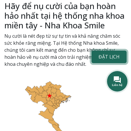
Hãy để nụ cười của bạn hoàn
hảo nhất tại hệ thống nha khoa
miền tây - Nha Khoa Smile
Nụ cười là nét đẹp từ sự tự tin và khả năng chăm sóc
sức khỏe răng miệng. Tại Hệ thống Nha khoa Smile,
chúng tôi cam kết mang đến cho bạn không chỉ sự
ĐẶT LỊCH
hoàn hảo về nụ cười mà còn trải nghiệm chăm sóc nha
khoa chuyên nghiệp và chu đáo nhất.