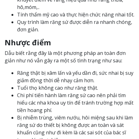
hô,móm,..
Tính thẩm mỹ cao và thực hiện chức năng nhai tốt.
Quy trình làm răng sứ được diễn ra nhanh chóng,
đơn giản.
Nhược điểm
Dẫu biết rằng đây là một phương pháp an toàn đơn
giản như nó vẫn gây ra một số tình trạng như sau:
Răng thật bị xâm lấn và yếu dần đi, sức nhai bị suy
giảm đồng thời dễ nhạy cảm hơn.
Tuổi thọ không cao như răng thật.
Chi phí tiến hành làm răng sứ cao nên phải tìm
hiểu các nha khoa uy tín để tránh trường hợp mất
tiền hoang phí.
Bị nhiễm trùng, viêm nướu, hôi miệng sau khi làm
răng sứ do thiết bị không được an toàn và sát
khuẩn cũng như đi kèm là các sai sót của bác sĩ