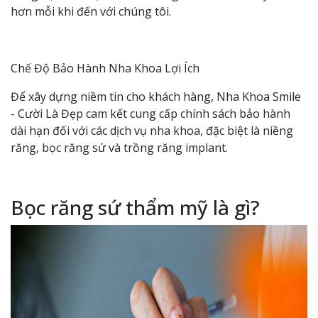
hơn mỗi khi đến với chúng tôi.
Chế Độ Bảo Hành Nha Khoa Lợi Ích
Để xây dựng niềm tin cho khách hàng, Nha Khoa Smile
- Cười Là Đẹp cam kết cung cấp chính sách bảo hành
dài hạn đối với các dịch vụ nha khoa, đặc biệt là niềng
răng, bọc răng sứ và trồng răng implant.
Bọc răng sứ thẩm mỹ là gì?