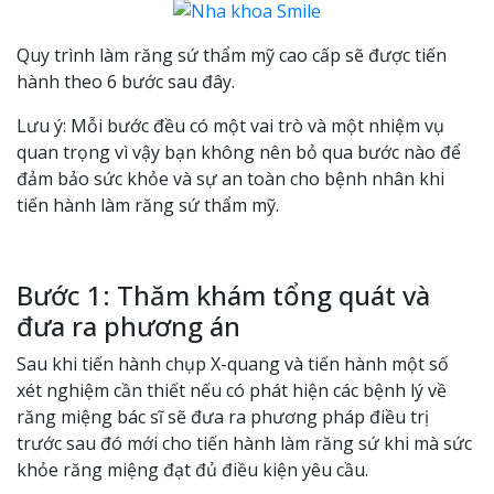
Quy trình làm răng sứ thẩm mỹ cao cấp sẽ được tiến
hành theo 6 bước sau đây.
Lưu ý: Mỗi bước đều có một vai trò và một nhiệm vụ
quan trọng vì vậy bạn không nên bỏ qua bước nào để
đảm bảo sức khỏe và sự an toàn cho bệnh nhân khi
tiến hành làm răng sứ thẩm mỹ.
Bước 1: Thăm khám tổng quát và
đưa ra phương án
Sau khi tiến hành chụp X-quang và tiến hành một số
xét nghiệm cần thiết nếu có phát hiện các bệnh lý về
răng miệng bác sĩ sẽ đưa ra phương pháp điều trị
trước sau đó mới cho tiến hành làm răng sứ khi mà sức
khỏe răng miệng đạt đủ điều kiện yêu cầu.