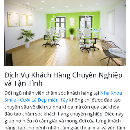
Dịch Vụ Khách Hàng Chuyên Nghiệp
và Tận Tình
Đội ngũ nhân viên chăm sóc khách hàng tại
Nha Khoa
Smile - Cười Là Đẹp miền Tây
không chỉ được đào tạo
chuyên sâu về dịch vụ nha khoa mà còn qua các khóa
đào tạo chăm sóc khách hàng chuyên nghiệp. Điều này
giúp họ hiểu rõ cảm giác và mong đợi của từng khách
hàng, tạo cho bệnh nhân cảm giác thoải mái và yên tâm