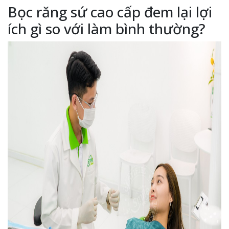
Bọc răng sứ cao cấp đem lại lợi
ích gì so với làm bình thường?