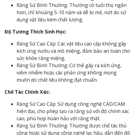
Răng Sứ Bình Thường: Thường có tuổi thọ ngắn
hơn, chỉ khoảng 5-10 năm và dễ bị mẻ, nứt do sử
dụng vật liệu kém chất lượng.
Độ Tương Thích Sinh Học:
Răng Sứ Cao Cấp: Các vật liệu cao cấp không gây
kích ứng nướu và mô miệng, đảm bảo an toàn cho
sức khỏe răng miệng.
Răng Sứ Bình Thường: Có thể gây ra kích ứng,
viêm nhiễm hoặc các phản ứng không mong
muốn do chất liệu không đạt chuẩn.
Chế Tác Chính Xác:
Răng Sứ Cao Cấp: Sử dụng công nghệ CAD/CAM
hiện đại, cho phép tạo ra răng sứ với độ chính xác
cao, phù hợp hoàn hảo với răng thật.
Răng Sứ Bình Thường: Thường được chế tác thủ
công hoặc sử dụng công nghệ lạc hậu, dẫn đến độ