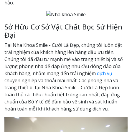
hảo.
Sở Hữu Cơ Sở Vật Chất Bọc Sứ Hiện
Đại
Tại Nha Khoa Smile - Cười Là Đẹp, chúng tôi luôn đặt
trải nghiệm của khách hàng lên hàng đầu ưu tiên.
Chúng tôi đã đầu tư mạnh mẽ vào trang thiết bị và số
lượng phòng nha để đáp ứng nhu cầu đông đảo của
khách hàng, nhằm mang đến trải nghiệm
dịch vụ
chuyên nghiệp và thoải mái nhất. Các phòng nha và
trang thiết bị tại Nha Khoa Smile - Cười Là Đẹp luôn
tuân thủ các tiêu chuẩn tiệt trùng cao nhất, đáp ứng
chuẩn của Bộ Y tế để đảm bảo vệ sinh và sát khuẩn
hoàn toàn mỗi khi khách hàng sử dụng dịch vụ.