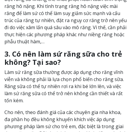
răng hô nặng. Khi tình trạng răng hô nặng việc mài
răng để làm sứ có thể làm suy giảm sức mạnh và cấu
trúc của răng tự nhiên, đặt ra nguy cơ răng trở nên yếu
đi do việc xâm lấn quá sâu vào mô răng. Vì thế, cần phải
thực hiện các phương pháp khác như niềng răng hoặc
phẫu thuật hàm,…
3. Có nên làm sứ răng sữa cho trẻ
không? Tại sao?
Làm sứ răng sữa thường được áp dụng cho răng vĩnh
viễn và không phải là lựa chọn phổ biến cho răng sữa.
Răng sữa có thể tự nhiên rơi ra khi bé lớn lên, và việc
làm sứ răng sữa có thể trở nên không cần thiết và rất
tốn kém.
Cho nên, theo đánh giá của các chuyên gia nha khoa,
đa phần họ đều không khuyến khích việc áp dụng
phương pháp làm sứ cho trẻ em, đặc biệt là trong giai