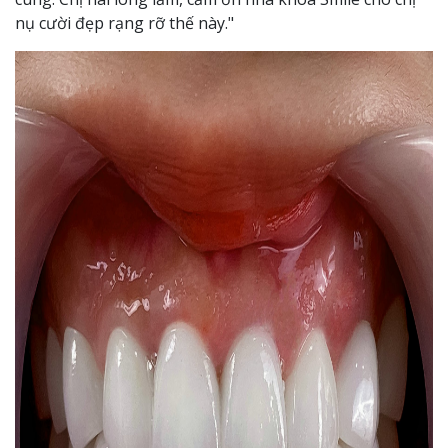
nụ cười đẹp rạng rỡ thế này."