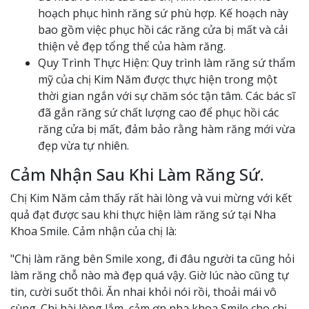
hoạch phục hình răng sứ phù hợp. Kế hoạch này
bao gồm việc phục hồi các răng cửa bị mất và cải
thiện vẻ đẹp tổng thể của hàm răng.
Quy Trình Thực Hiện: Quy trình làm răng sứ thẩm
mỹ của chị Kim Năm được thực hiện trong một
thời gian ngắn với sự chăm sóc tận tâm. Các bác sĩ
đã gắn răng sứ chất lượng cao để phục hồi các
răng cửa bị mất, đảm bảo rằng hàm răng mới vừa
đẹp vừa tự nhiên.
Cảm Nhận Sau Khi Làm Răng Sứ.
Chị Kim Năm cảm thấy rất hài lòng và vui mừng với kết
quả đạt được sau khi thực hiện làm răng sứ tại Nha
Khoa Smile. Cảm nhận của chị là:
"Chị làm răng bên Smile xong, đi đâu người ta cũng hỏi
làm răng chỗ nào mà đẹp quá vậy. Giờ lúc nào cũng tự
tin, cười suốt thôi. Ăn nhai khỏi nói rồi, thoải mái vô
cùng. Chị hài lòng lắm, cảm ơn nha khoa Smile cho chị