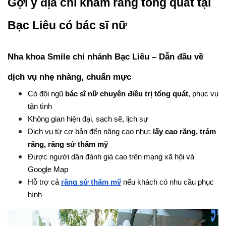
Gợi ý địa chỉ khám răng tổng quát tại 
Bạc Liêu có bác sĩ nữ
Nha khoa Smile chi nhánh Bạc Liêu – Dẫn đầu về 
dịch vụ nhẹ nhàng, chuẩn mực
Có đội ngũ 
bác sĩ nữ chuyên điều trị tổng quát
, phục vụ 
tận tình
Không gian hiện đại, sạch sẽ, lịch sự
Dịch vụ từ cơ bản đến nâng cao như: 
lấy cao răng, trám 
răng, răng sứ thẩm mỹ
Được người dân đánh giá cao trên mạng xã hội và 
Google Map
Hỗ trợ cả
răng sứ thẩm mỹ
 nếu khách có nhu cầu phục 
hình