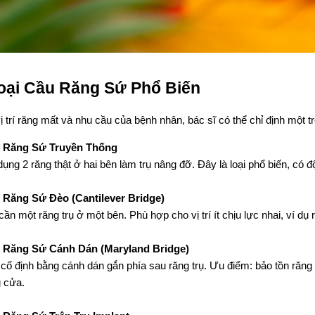
oại Cầu Răng Sứ Phổ Biến
ị trí răng mất và nhu cầu của bệnh nhân, bác sĩ có thể chỉ định một t
 Răng Sứ Truyền Thống
ụng 2 răng thật ở hai bên làm trụ nâng đỡ. Đây là loại phổ biến, có độ
 Răng Sứ Đèo (Cantilever Bridge)
cần một răng trụ ở một bên. Phù hợp cho vị trí ít chịu lực nhai, ví dụ
 Răng Sứ Cánh Dán (Maryland Bridge)
cố định bằng cánh dán gắn phía sau răng trụ. Ưu điểm: bảo tồn răng
 cửa.