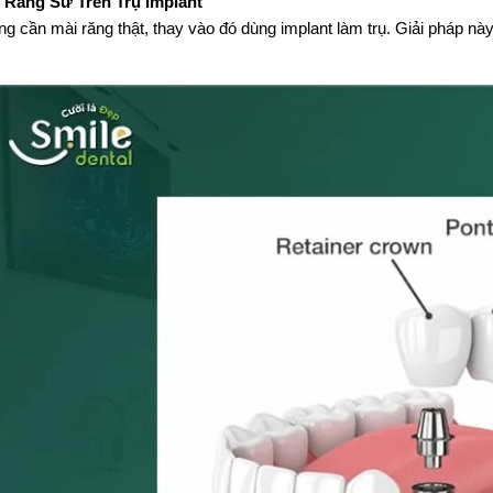
 Răng Sứ Trên Trụ Implant
g cần mài răng thật, thay vào đó dùng implant làm trụ. Giải pháp này