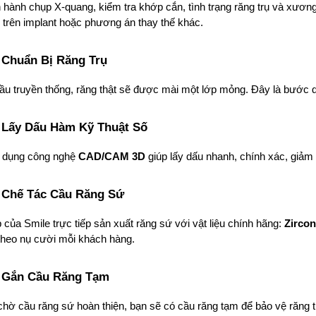
n hành chụp X-quang, kiểm tra khớp cắn, tình trạng răng trụ và xươ
 trên implant hoặc phương án thay thế khác.
 Chuẩn Bị Răng Trụ
ầu truyền thống, răng thật sẽ được mài một lớp mỏng. Đây là bước q
 Lấy Dấu Hàm Kỹ Thuật Số
 dụng công nghệ 
CAD/CAM 3D
 giúp lấy dấu nhanh, chính xác, giảm 
 Chế Tác Cầu Răng Sứ
của Smile trực tiếp sản xuất răng sứ với vật liệu chính hãng: 
Zircon
theo nụ cười mỗi khách hàng.
 Gắn Cầu Răng Tạm
chờ cầu răng sứ hoàn thiện, bạn sẽ có cầu răng tạm để bảo vệ răng 