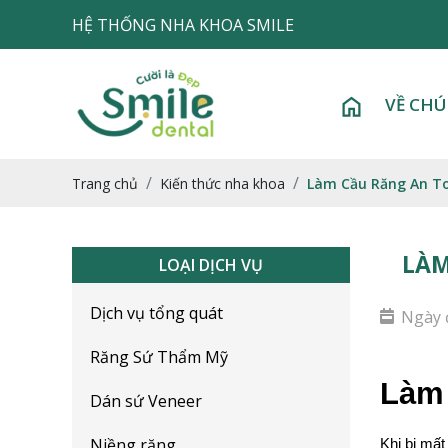
HỆ THỐNG NHA KHOA SMILE
VỀ CHÚ
Trang chủ
Kiến thức nha khoa
Làm Cầu Răng An To
LÀM
LOẠI DỊCH VỤ
Dịch vụ tổng quát
Ngày 
Răng Sứ Thẩm Mỹ
Làm 
Dán sứ Veneer
Niềng răng
Khi bị mất