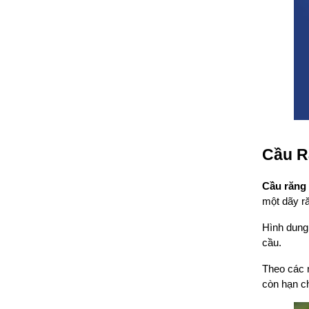
Cầu R
Cầu răng
một dãy ră
Hình dung 
cầu.
Theo các 
còn hạn ch