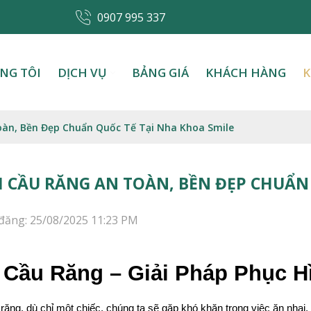
0907 995 337
NG TÔI
DỊCH VỤ
BẢNG GIÁ
KHÁCH HÀNG
K
àn, Bền Đẹp Chuẩn Quốc Tế Tại Nha Khoa Smile
 CẦU RĂNG AN TOÀN, BỀN ĐẸP CHUẨN 
đăng: 25/08/2025 11:23 PM
Cầu Răng – Giải Pháp Phục H
 răng, dù chỉ một chiếc, chúng ta sẽ gặp khó khăn trong việc ăn nhai,