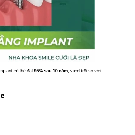
plant có thể đạt 
95% sau 10 năm
, vượt trội so với 
le