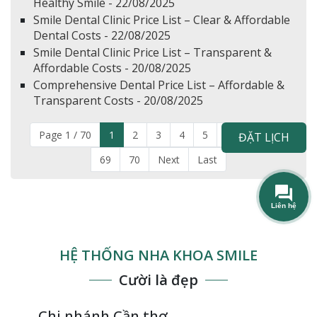
Healthy Smile - 22/08/2025
Smile Dental Clinic Price List – Clear & Affordable
Dental Costs - 22/08/2025
Smile Dental Clinic Price List – Transparent &
Affordable Costs - 20/08/2025
Comprehensive Dental Price List – Affordable &
Transparent Costs - 20/08/2025
Page 1 / 70
1
2
3
4
5
6
7
...
ĐẶT LỊCH
69
70
Next
Last
HỆ THỐNG NHA KHOA SMILE
Cười là đẹp
Chi nhánh Cần thơ