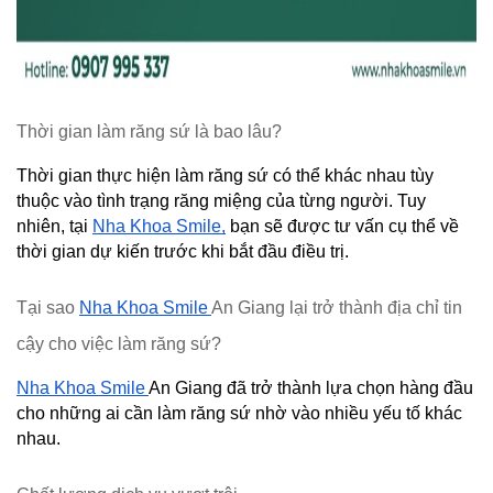
Thời gian làm răng sứ là bao lâu?
Thời gian thực hiện làm răng sứ có thể khác nhau tùy 
thuộc vào tình trạng răng miệng của từng người. Tuy 
nhiên, tại 
Nha Khoa Smile,
 bạn sẽ được tư vấn cụ thể về 
thời gian dự kiến trước khi bắt đầu điều trị.
Tại sao 
Nha Khoa Smile 
An Giang lại trở thành địa chỉ tin 
cậy cho việc làm răng sứ?
Nha Khoa Smile 
An Giang đã trở thành lựa chọn hàng đầu 
cho những ai cần làm răng sứ nhờ vào nhiều yếu tố khác 
nhau.