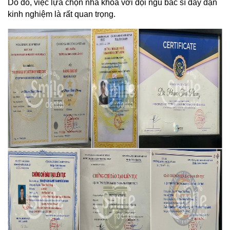
Do đó, việc lựa chọn nha khoa với đội ngũ bác sĩ dày dạn 
kinh nghiệm là rất quan trọng.