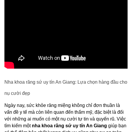
Nha khoa răng sứ uy tín An Giang: Lựa chọn hàng đầu cho 
nụ cười đẹp
Ngày nay, sức khỏe răng miệng không chỉ đơn thuần là 
vấn đề y tế mà còn liên quan đến thẩm mỹ, đặc biệt là đối 
với những ai muốn có một nụ cười tự tin và quyến rũ. Việc 
tìm kiếm một 
nha khoa răng sứ uy tín An Giang
 giúp bạn 