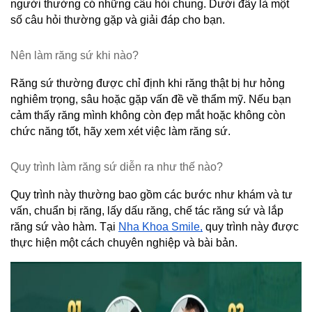
người thường có những câu hỏi chung. Dưới đây là một 
số câu hỏi thường gặp và giải đáp cho bạn.
Nên làm răng sứ khi nào?
Răng sứ thường được chỉ định khi răng thật bị hư hỏng 
nghiêm trọng, sâu hoặc gặp vấn đề về thẩm mỹ. Nếu bạn 
cảm thấy răng mình không còn đẹp mắt hoặc không còn 
chức năng tốt, hãy xem xét việc làm răng sứ.
Quy trình làm răng sứ diễn ra như thế nào?
Quy trình này thường bao gồm các bước như khám và tư 
vấn, chuẩn bị răng, lấy dấu răng, chế tác răng sứ và lắp 
răng sứ vào hàm. Tại 
Nha Khoa Smile,
 quy trình này được 
thực hiện một cách chuyên nghiệp và bài bản.