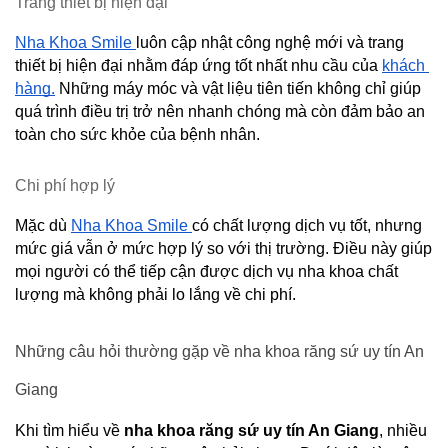
Trang thiết bị hiện đại
Nha Khoa Smile 
luôn cập nhật công nghệ mới và trang 
thiết bị hiện đại nhằm đáp ứng tốt nhất nhu cầu của 
khách 
hàng.
 Những máy móc và vật liệu tiên tiến không chỉ giúp 
quá trình điều trị trở nên nhanh chóng mà còn đảm bảo an 
toàn cho sức khỏe của bệnh nhân.
Chi phí hợp lý
Mặc dù 
Nha Khoa Smile 
có chất lượng dịch vụ tốt, nhưng 
mức giá vẫn ở mức hợp lý so với thị trường. Điều này giúp 
mọi người có thể tiếp cận được dịch vụ nha khoa chất 
lượng mà không phải lo lắng về chi phí.
Những câu hỏi thường gặp về nha khoa răng sứ uy tín An 
Giang
Khi tìm hiểu về 
nha khoa răng sứ uy tín An Giang
, nhiều 