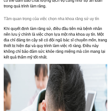
có thể đảm bảo chất lượng dịch vụ cũng như sự an toàn 
trong quá trình làm răng.
Tầm quan trọng của việc chọn nha khoa răng sứ uy tín
Khi quyết định làm răng sứ, điều đầu tiên mà bệnh nhân 
nên lưu ý chính là việc chọn lựa một nha khoa uy tín. Một 
địa chỉ đáng tin cậy sẽ có đội ngũ bác sĩ chuyên môn, trang 
thiết bị hiện đại và quy trình làm việc rõ ràng. Điều này 
không chỉ bảo đảm sức khỏe răng miệng mà còn mang lại 
kết quả thẩm mỹ tốt nhất.