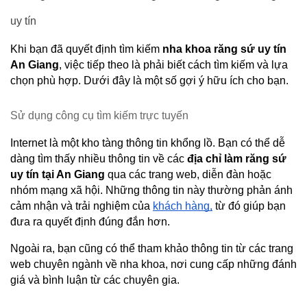
uy tín
Khi bạn đã quyết định tìm kiếm 
nha khoa răng sứ uy tín 
An Giang
, việc tiếp theo là phải biết cách tìm kiếm và lựa 
chọn phù hợp. Dưới đây là một số gợi ý hữu ích cho bạn.
Sử dụng công cụ tìm kiếm trực tuyến
Internet là một kho tàng thông tin khổng lồ. Bạn có thể dễ 
dàng tìm thấy nhiều thông tin về các 
địa chỉ làm răng sứ 
uy tín tại An Giang
 qua các trang web, diễn đàn hoặc 
nhóm mạng xã hội. Những thông tin này thường phản ánh 
cảm nhận và trải nghiệm của 
khách hàng,
 từ đó giúp bạn 
đưa ra quyết định đúng đắn hơn.
Ngoài ra, bạn cũng có thể tham khảo thông tin từ các trang 
web chuyên ngành về nha khoa, nơi cung cấp những đánh 
giá và bình luận từ các chuyên gia.