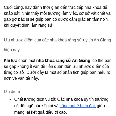
Cuối cùng, hãy dành thời gian đến trực tiếp nha khoa để 
khảo sát. Nhìn thấy môi trường làm việc, cơ sở vật chất và 
gặp gỡ bác sĩ sẽ giúp bạn có được cảm giác an tâm hơn 
khi quyết định làm răng sứ.
Ưu nhược điểm của các nha khoa răng sứ uy tín An Giang 
hiện nay
Khi lựa chọn một 
nha khoa răng sứ An Giang
, có thể bạn 
sẽ gặp không ít vấn đề liên quan đến ưu nhược điểm của 
từng cơ sở. Dưới đây là một số phân tích giúp bạn hiểu rõ 
hơn về vấn đề này.
Ưu điểm
Chất lượng dịch vụ tốt: Các nha khoa uy tín thường 
có đội ngũ bác sĩ giỏi và 
công nghệ hiện đại,
 giúp 
mang lại kết quả điều trị cao.