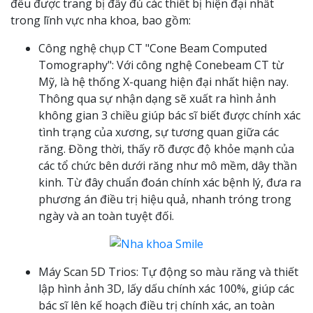
đều được trang bị đầy đủ các thiết bị hiện đại nhất
trong lĩnh vực nha khoa, bao gồm:
Công nghệ chụp CT "Cone Beam Computed
Tomography": Với công nghệ Conebeam CT từ
Mỹ, là hệ thống X-quang hiện đại nhất hiện nay.
Thông qua sự nhận dạng sẽ xuất ra hình ảnh
không gian 3 chiều giúp bác sĩ biết được chính xác
tình trạng của xương, sự tương quan giữa các
răng. Đồng thời, thấy rõ được độ khỏe mạnh của
các tổ chức bên dưới răng như mô mềm, dây thần
kinh. Từ đây chuẩn đoán chính xác bệnh lý, đưa ra
phương án điều trị hiệu quả, nhanh tróng trong
ngày và an toàn tuyệt đối.
Máy Scan 5D Trios: Tự động so màu răng và thiết
lập hình ảnh 3D, lấy dấu chính xác 100%, giúp các
bác sĩ lên kế hoạch điều trị chính xác, an toàn