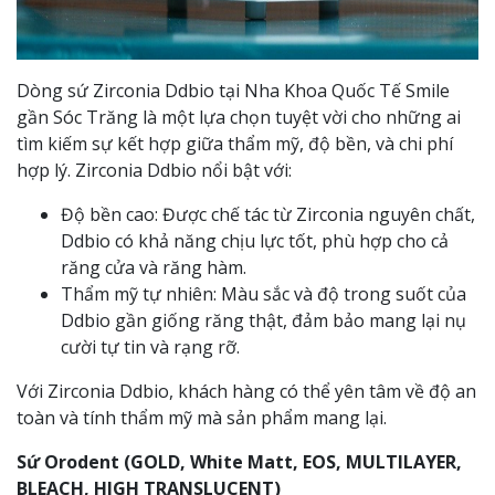
Dòng sứ Zirconia Ddbio tại Nha Khoa Quốc Tế Smile
gần Sóc Trăng là một lựa chọn tuyệt vời cho những ai
tìm kiếm sự kết hợp giữa thẩm mỹ, độ bền, và chi phí
hợp lý. Zirconia Ddbio nổi bật với:
Độ bền cao: Được chế tác từ Zirconia nguyên chất,
Ddbio có khả năng chịu lực tốt, phù hợp cho cả
răng cửa và răng hàm.
Thẩm mỹ tự nhiên: Màu sắc và độ trong suốt của
Ddbio gần giống răng thật, đảm bảo mang lại nụ
cười tự tin và rạng rỡ.
Với Zirconia Ddbio, khách hàng có thể yên tâm về độ an
toàn và tính thẩm mỹ mà sản phẩm mang lại.
Sứ Orodent (GOLD, White Matt, EOS, MULTILAYER,
BLEACH, HIGH TRANSLUCENT)