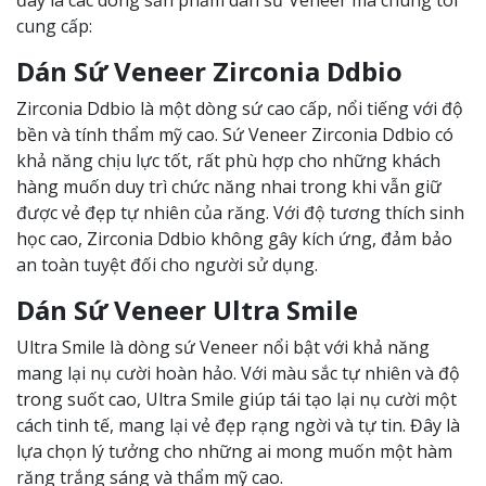
đây là các dòng sản phẩm dán sứ Veneer mà chúng tôi
cung cấp:
Dán Sứ Veneer Zirconia Ddbio
Zirconia Ddbio là một dòng sứ cao cấp, nổi tiếng với độ
bền và tính thẩm mỹ cao. Sứ Veneer Zirconia Ddbio có
khả năng chịu lực tốt, rất phù hợp cho những khách
hàng muốn duy trì chức năng nhai trong khi vẫn giữ
được vẻ đẹp tự nhiên của răng. Với độ tương thích sinh
học cao, Zirconia Ddbio không gây kích ứng, đảm bảo
an toàn tuyệt đối cho người sử dụng.
Dán Sứ Veneer Ultra Smile
Ultra Smile là dòng sứ Veneer nổi bật với khả năng
mang lại nụ cười hoàn hảo. Với màu sắc tự nhiên và độ
trong suốt cao, Ultra Smile giúp tái tạo lại nụ cười một
cách tinh tế, mang lại vẻ đẹp rạng ngời và tự tin. Đây là
lựa chọn lý tưởng cho những ai mong muốn một hàm
răng trắng sáng và thẩm mỹ cao.