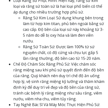
Loại Răng Sứ Phục Hình: Hiện nay, răng sứ kim
loại và răng sứ toàn sứ là hai loại phổ biến có thể
áp dụng cho nhiều trường hợp phủ sứ.
Răng Sứ Kim Loại: Sử dụng khung bên trong
làm từ hợp kim titan, phủ bên ngoài bằng sứ
cao cấp. Độ bền của loại sứ này khoảng từ 3-
5 năm do dễ bị oxy hóa và làm đen viền
nướu.
Răng Sứ Toàn Sứ: Được làm 100% từ sứ
nguyên chất, có độ cứng và chịu lực gấp 5
lần răng thường, độ bền cao từ 15-20 năm.
Chế Độ Chăm Sóc Răng Phủ Sứ: Việc chăm sóc
răng miệng sau khi phủ sứ quyết định đến độ bền
của răng. Quý khách nên duy trì chế độ ăn uống
hợp lý, vệ sinh răng miệng kỹ lưỡng và thăm khám
định kỳ để duy trì vẻ đẹp và độ bền của răng sứ,
tránh các bệnh lý răng miệng như sâu răng, viêm
nướu, viêm nha chu, viêm tủy răng.
Tay Nghề Bác Sĩ Và Máy Móc Thực Hiện Phủ Sứ: