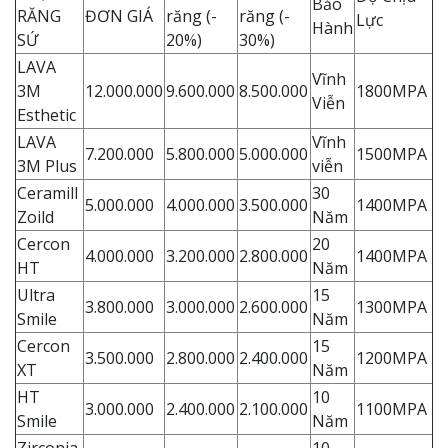
Bảo
RĂNG
ĐƠN GIÁ
răng (-
răng (-
Lực
Hành
SỨ
20%)
30%)
LAVA
Vĩnh
3M
12.000.000
9.600.000
8.500.000
1800MPA
Viễn
Esthetic
LAVA
Vĩnh
7.200.000
5.800.000
5.000.000
1500MPA
3M Plus
viễn
Ceramill
30
5.000.000
4.000.000
3.500.000
1400MPA
Zoild
Năm
Cercon
20
4.000.000
3.200.000
2.800.000
1400MPA
HT
Năm
Ultra
15
3.800.000
3.000.000
2.600.000
1300MPA
Smile
Năm
Cercon
15
3.500.000
2.800.000
2.400.000
1200MPA
XT
Năm
HT
10
3.000.000
2.400.000
2.100.000
1100MPA
Smile
Năm