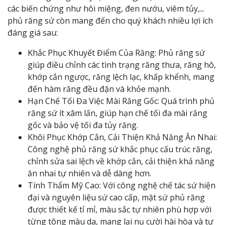
các biến chứng như hôi miệng, đen nướu, viêm tủy,...
phủ răng sứ còn mang đến cho quý khách nhiều lợi ích
đáng giá sau:
Khắc Phục Khuyết Điểm Của Răng: Phủ răng sứ
giúp điều chỉnh các tình trạng răng thưa, răng hô,
khớp cắn ngược, răng lệch lạc, khấp khểnh, mang
đến hàm răng đều đặn và khỏe mạnh.
Hạn Chế Tối Đa Việc Mài Răng Gốc: Quá trình phủ
răng sứ ít xâm lấn, giúp hạn chế tối đa mài răng
gốc và bảo vệ tối đa tủy răng.
Khôi Phục Khớp Cắn, Cải Thiện Khả Năng Ăn Nhai:
Công nghệ phủ răng sứ khắc phục cấu trúc răng,
chỉnh sửa sai lệch về khớp cắn, cải thiện khả năng
ăn nhai tự nhiên và dễ dàng hơn.
Tính Thẩm Mỹ Cao: Với công nghệ chế tác sứ hiện
đại và nguyên liệu sứ cao cấp, mặt sứ phủ răng
được thiết kế tỉ mỉ, màu sắc tự nhiên phù hợp với
từng tông màu da, mang lại nụ cười hài hòa và tự