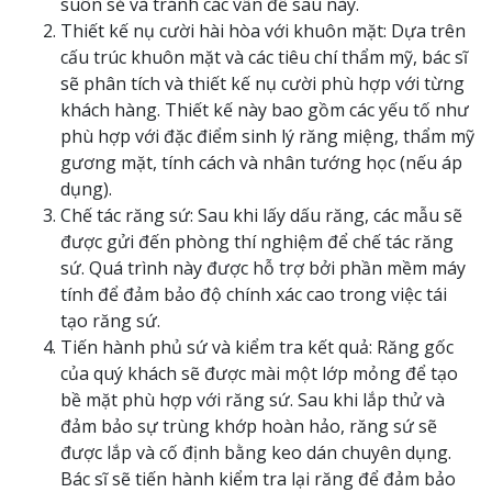
suôn sẻ và tránh các vấn đề sau này.
Thiết kế nụ cười hài hòa với khuôn mặt: Dựa trên
cấu trúc khuôn mặt và các tiêu chí thẩm mỹ, bác sĩ
sẽ phân tích và thiết kế nụ cười phù hợp với từng
khách hàng. Thiết kế này bao gồm các yếu tố như
phù hợp với đặc điểm sinh lý răng miệng, thẩm mỹ
gương mặt, tính cách và nhân tướng học (nếu áp
dụng).
Chế tác răng sứ: Sau khi lấy dấu răng, các mẫu sẽ
được gửi đến phòng thí nghiệm để chế tác răng
sứ. Quá trình này được hỗ trợ bởi phần mềm máy
tính để đảm bảo độ chính xác cao trong việc tái
tạo răng sứ.
Tiến hành phủ sứ và kiểm tra kết quả: Răng gốc
của quý khách sẽ được mài một lớp mỏng để tạo
bề mặt phù hợp với răng sứ. Sau khi lắp thử và
đảm bảo sự trùng khớp hoàn hảo, răng sứ sẽ
được lắp và cố định bằng keo dán chuyên dụng.
Bác sĩ sẽ tiến hành kiểm tra lại răng để đảm bảo