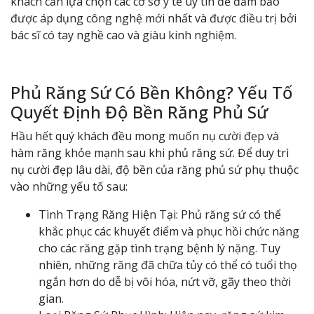
khách cần lựa chọn các cơ sở y tế uy tín để đảm bảo
được áp dụng công nghệ mới nhất và được điều trị bởi
bác sĩ có tay nghề cao và giàu kinh nghiệm.
Phủ Răng Sứ Có Bền Không? Yếu Tố
Quyết Định Độ Bền Răng Phủ Sứ
Hầu hết quý khách đều mong muốn nụ cười đẹp và
hàm răng khỏe mạnh sau khi phủ răng sứ. Để duy trì
nụ cười đẹp lâu dài, độ bền của răng phủ sứ phụ thuộc
vào những yếu tố sau:
Tình Trạng Răng Hiện Tại: Phủ răng sứ có thể
khắc phục các khuyết điểm và phục hồi chức năng
cho các răng gặp tình trạng bệnh lý nặng. Tuy
nhiên, những răng đã chữa tủy có thể có tuổi thọ
ngắn hơn do dễ bị vôi hóa, nứt vỡ, gãy theo thời
gian.