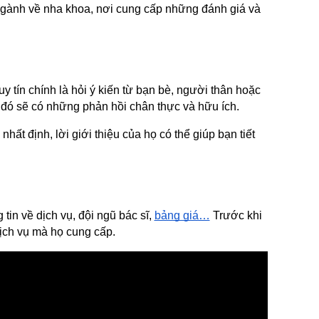
ngành về nha khoa, nơi cung cấp những đánh giá và 
tín chính là hỏi ý kiến từ bạn bè, người thân hoặc 
 đó sẽ có những phản hồi chân thực và hữu ích.
 nhất định, lời giới thiệu của họ có thể giúp bạn tiết 
in về dịch vụ, đội ngũ bác sĩ, 
bảng giá…
 Trước khi 
ịch vụ mà họ cung cấp.