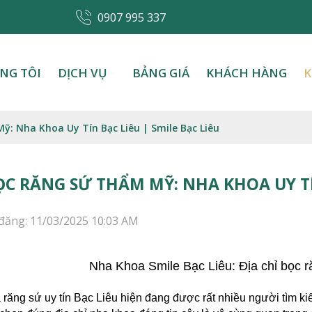
0907 995 337
NG TÔI
DỊCH VỤ
BẢNG GIÁ
KHÁCH HÀNG
K
: Nha Khoa Uy Tín Bạc Liêu | Smile Bạc Liêu
ỌC RĂNG SỨ THẨM MỸ: NHA KHOA UY TÍN
đăng: 11/03/2025 10:03 AM
Nha Khoa Smile Bạc Liêu: Địa chỉ bọc r
răng sứ uy tín Bạc Liêu hiện đang được rất nhiều người tìm ki