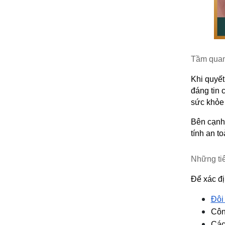
Tầm quan 
Khi quyết
đáng tin 
sức khỏe 
Bên cạnh 
tính an to
Những tiê
Để xác đị
Đội 
Công
Các 