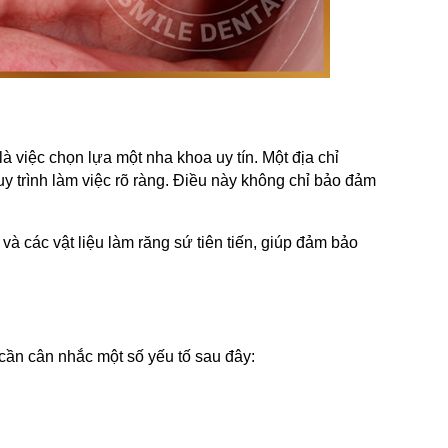
 việc chọn lựa một nha khoa uy tín. Một địa chỉ 
uy trình làm việc rõ ràng. Điều này không chỉ bảo đảm 
 các vật liệu làm răng sứ tiên tiến, giúp đảm bảo 
 cần cân nhắc một số yếu tố sau đây: