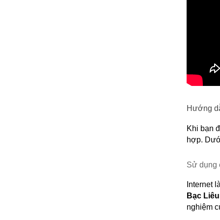
Hướng dẫn
Khi bạn đ
hợp. Dưới
Sử dụng c
Internet 
Bạc Liêu
nghiệm c