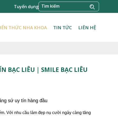
Tuyển dụng
IẾN THỨC NHA KHOA
TIN TỨC
LIÊN HỆ
 BẠC LIÊU | SMILE BẠC LIÊU
ăng sứ uy tín hàng đầu
ếm. Với nhu cầu làm đẹp nụ cười ngày càng tăng 