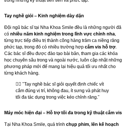
trong những kỹ thuật tiên tiến và phức tạp.
Tay nghề giỏi – Kinh nghiệm dày dặn
Đội ngũ bác sĩ tại Nha Khoa Smile đều là những người đã 
có 
nhiều năm kinh nghiệm trong lĩnh vực chỉnh nha
, 
từng trực tiếp điều trị thành công hàng trăm ca niềng răng 
phức tạp, trong đó có nhiều trường hợp 
cắm vis hỗ trợ
. 
Các bác sĩ đều được đào tạo bài bản, tham gia các khóa 
học chuyên sâu trong và ngoài nước, luôn cập nhật những 
phương pháp mới để mang lại hiệu quả tối ưu nhất cho 
từng khách hàng.
👨‍⚕️ "Tay nghề bác sĩ giỏi quyết định chiếc vít 
cắm đúng vị trí, không đau, ít sưng và phát huy 
tối đa tác dụng trong việc kéo chỉnh răng."
Máy móc hiện đại – Hỗ trợ tối đa trong kỹ thuật cắm vis
Tại Nha Khoa Smile, quá trình 
chụp phim, lên kế hoạch 