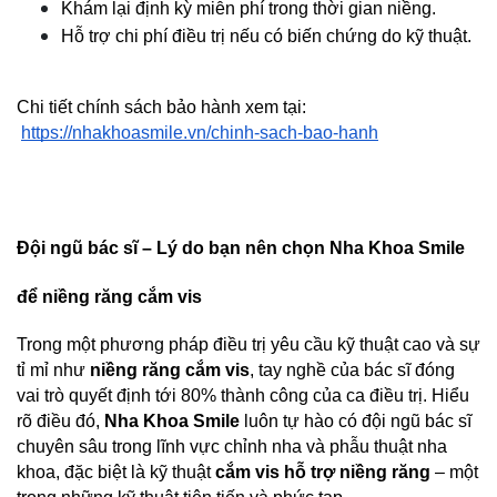
Khám lại định kỳ miễn phí trong thời gian niềng.
Hỗ trợ chi phí điều trị nếu có biến chứng do kỹ thuật.
Chi tiết chính sách bảo hành xem tại:
https://nhakhoasmile.vn/chinh-sach-bao-hanh
Đội ngũ bác sĩ – Lý do bạn nên chọn Nha Khoa Smile 
để niềng răng cắm vis
Trong một phương pháp điều trị yêu cầu kỹ thuật cao và sự 
tỉ mỉ như 
niềng răng cắm vis
, tay nghề của bác sĩ đóng 
vai trò quyết định tới 80% thành công của ca điều trị. Hiểu 
rõ điều đó, 
Nha Khoa Smile
 luôn tự hào có đội ngũ bác sĩ 
chuyên sâu trong lĩnh vực chỉnh nha và phẫu thuật nha 
khoa, đặc biệt là kỹ thuật 
cắm vis hỗ trợ niềng răng
 – một 