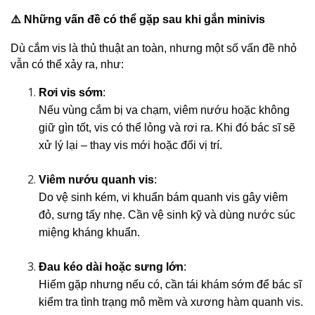
⚠️ Những vấn đề có thể gặp sau khi gắn minivis
Dù cắm vis là thủ thuật an toàn, nhưng một số vấn đề nhỏ 
vẫn có thể xảy ra, như:
Rơi vis sớm
:
Nếu vùng cắm bị va chạm, viêm nướu hoặc không 
giữ gìn tốt, vis có thể lỏng và rơi ra. Khi đó bác sĩ sẽ 
xử lý lại – thay vis mới hoặc đổi vị trí.
Viêm nướu quanh vis
:
Do vệ sinh kém, vi khuẩn bám quanh vis gây viêm 
đỏ, sưng tấy nhẹ. Cần vệ sinh kỹ và dùng nước súc 
miệng kháng khuẩn.
Đau kéo dài hoặc sưng lớn
:
Hiếm gặp nhưng nếu có, cần tái khám sớm để bác sĩ 
kiểm tra tình trạng mô mềm và xương hàm quanh vis.