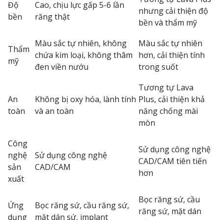
Độ
Cao, chịu lực gấp 5-6 lần
nhưng cải thiện độ
bền
răng thật
bền và thẩm mỹ
Màu sắc tự nhiên, không
Màu sắc tự nhiên
Thẩm
chứa kim loại, không thâm
hơn, cải thiện tính
mỹ
đen viền nướu
trong suốt
Tương tự Lava
An
Không bị oxy hóa, lành tính
Plus, cải thiện khả
toàn
và an toàn
năng chống mài
mòn
Công
Sử dụng công nghệ
nghệ
Sử dụng công nghệ
CAD/CAM tiên tiến
sản
CAD/CAM
hơn
xuất
Bọc răng sứ, cầu
Ứng
Bọc răng sứ, cầu răng sứ,
răng sứ, mặt dán
dụng
mặt dán sứ, implant