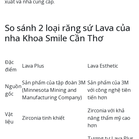
xuất và nhà cung cấp.
So sánh 2 loại răng sứ Lava của
nha Khoa Smile Cần Thơ
Đặc
Lava Plus
Lava Esthetic
điểm
Sản phẩm của tập đoàn 3M
Sản phẩm của 3M
Nguồn
(Minnesota Mining and
với công nghệ tiên
gốc
Manufacturing Company)
tiến hơn
Zirconia với khả
Vật
Zirconia tinh khiết
năng thẩm mỹ cao
liệu
hơn
Tương tự Lava Plus