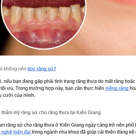
hì không nên 
bọc răng sứ?
, nếu bạn đang gặp phải tình trạng răng thưa do mất răng hoặc 
 tối ưu. Trong trường hợp này, bạn cần thực hiện 
niềng răng 
ho
ụ cười của mình.
 thẩm mỹ răng sứ cho răng thưa tại Kiên Giang
àm răng sứ cho răng thưa ở Kiên Giang ngày càng trở nên phổ bi
 nghệ hiện đại 
trong ngành nha khoa đã giúp cải thiện đáng kể q