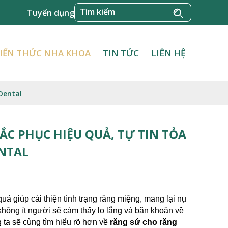
Tuyển dụng
IẾN THỨC NHA KHOA
TIN TỨC
LIÊN HỆ
Dental
ẮC PHỤC HIỆU QUẢ, TỰ TIN TỎA
ENTAL
 giúp cải thiện tình trạng răng miệng, mang lại nụ 
không ít người sẽ cảm thấy lo lắng và băn khoăn về 
 ta sẽ cùng tìm hiểu rõ hơn về 
răng sứ cho răng 