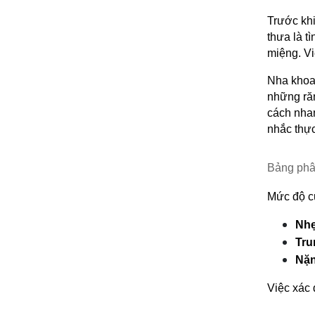
Trước khi
thưa là t
miệng. Vi
Nha khoa 
những răn
cách nhan
nhắc thực
Bảng phân
Mức độ củ
Nh
Tru
Nặ
Việc xác 