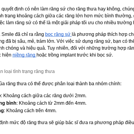
 quyết định có nên làm răng sứ cho răng thưa hay không, chúng t
ình trạng khoảng cách giữa các răng lớn hơn mức bình thường,
ệc làm răng sứ có thể là một giải pháp tối ưu cho nhiều trường
Smile đã chỉ ra rằng 
bọc răng sứ 
là phương pháp thích hợp c
g đã bị sâu, mẻ, trám lớn. Với việc sử dụng răng sứ, bạn có th
h chóng và hiệu quả. Tuy nhiên, đối với những trường hợp răn
 hiện 
niềng răng 
hoặc trồng implant trước khi bọc sứ.
 loại tình trạng răng thưa
a răng thưa có thể được phân loại thành ba nhóm chính:
ẹ
: Khoảng cách giữa các răng dưới 2mm.
ng bình
: Khoảng cách từ 2mm đến 4mm.
ng
: Khoảng cách trên 4mm.
định mức độ răng thưa sẽ giúp bác sĩ đưa ra phương pháp điều 