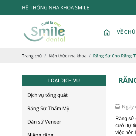
HỆ THỐNG NHA KHOA SMILE
VỀ CHÚ
Trang chủ
Kiến thức nha khoa
Răng Sứ Cho Răng T
RĂNG
LOẠI DỊCH VỤ
Dịch vụ tổng quát
Ngày 
Răng Sứ Thẩm Mỹ
Răng sứ c
Dán sứ Veneer
cười tự t
việc nên 
Niềng răng