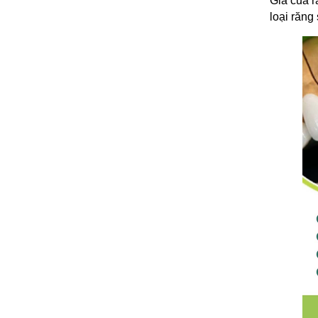
Giá của r
loại răng