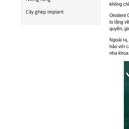
không chỉ
Cấy ghép implant
Orodent G
lo lắng v
quyền, gi
Ngoài ra,
hảo với c
nha khoa u