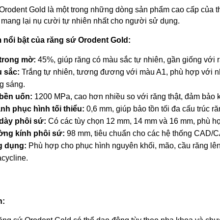
rodent Gold là một trong những dòng sản phẩm cao cấp của thư
mang lại nụ cười tự nhiên nhất cho người sử dụng.
 nổi bật của răng sứ Orodent Gold:
trong mờ:
 45%, giúp răng có màu sắc tự nhiên, gần giống với ră
 sắc:
 Trắng tự nhiên, tương đương với màu A1, phù hợp với n
g sáng. 
bền uốn:
 1200 MPa, cao hơn nhiều so với răng thật, đảm bảo kh
nh phục hình tối thiểu:
 0,6 mm, giúp bảo tồn tối đa cấu trúc ră
dày phôi sứ:
 Có các tùy chọn 12 mm, 14 mm và 16 mm, phù hợ
ng kính phôi sứ:
 98 mm, tiêu chuẩn cho các hệ thống CAD/C
 dụng:
 Phù hợp cho phục hình nguyên khối, mão, cầu răng lên
acycline. 
h: