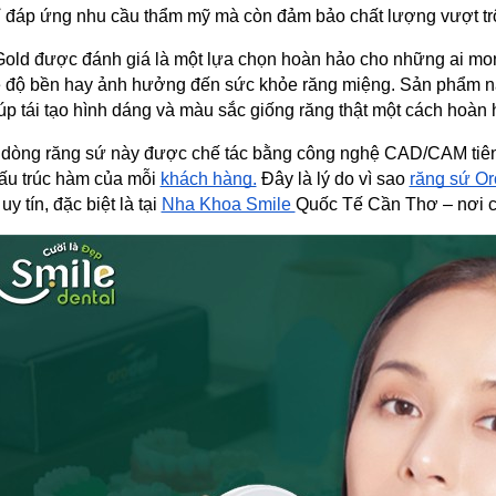
 đáp ứng nhu cầu thẩm mỹ mà còn đảm bảo chất lượng vượt trội
old được đánh giá là một lựa chọn hoàn hảo cho những ai mon
ề độ bền hay ảnh hưởng đến sức khỏe răng miệng. Sản phẩm này n
úp tái tạo hình dáng và màu sắc giống răng thật một cách hoàn 
 dòng răng sứ này được chế tác bằng công nghệ CAD/CAM tiên 
ấu trúc hàm của mỗi 
khách hàng.
 Đây là lý do vì sao 
răng sứ Or
y tín, đặc biệt là tại 
Nha Khoa Smile 
Quốc Tế Cần Thơ – nơi c