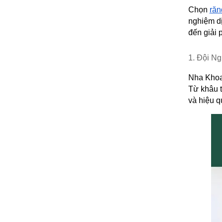
Chọn 
răn
nghiệm dị
đến giải 
1. Đội N
Nha Khoa 
Từ khâu t
và hiệu q