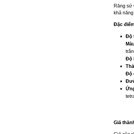
Răng sứ O
khả năng 
Đặc điểm
Độ 
Màu
trắn
Độ 
Thà
Độ 
Đườ
Ứng
tetr
Giá thàn