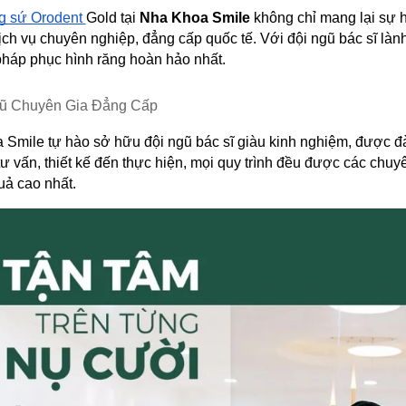
g sứ Orodent 
Gold tại 
Nha Khoa Smile
 không chỉ mang lại sự h
ch vụ chuyên nghiệp, đẳng cấp quốc tế. Với đội ngũ bác sĩ lành
pháp phục hình răng hoàn hảo nhất.
gũ Chuyên Gia Đẳng Cấp
Smile tự hào sở hữu đội ngũ bác sĩ giàu kinh nghiệm, được đào
ư vấn, thiết kế đến thực hiện, mọi quy trình đều được các chuy
uả cao nhất.