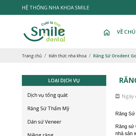
HỆ THỐNG NHA KHOA SMILE
VỀ CHÚ
Trang chủ
Kiến thức nha khoa
Răng Sứ Orodent Go
RĂNG
LOẠI DỊCH VỤ
Dịch vụ tổng quát
Ngày 
Răng Sứ Thẩm Mỹ
Răng Sứ 
Dán sứ Veneer
Răng sứ O
nhà sản x
Niềng răng