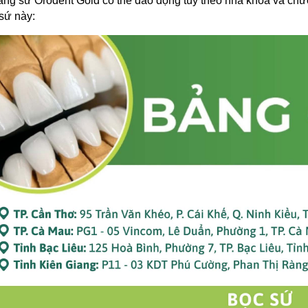
ăng sứ Orodent Gold có thể dao động tùy theo nha khoa và chương
 sứ này: