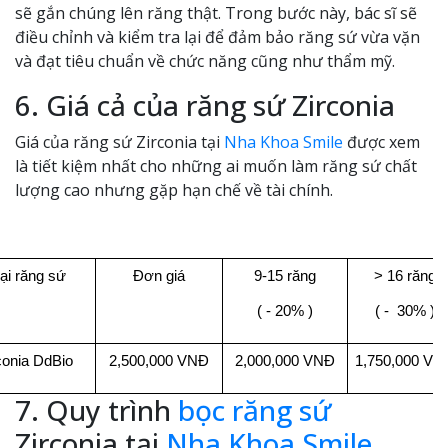
sẽ gắn chúng lên răng thật. Trong bước này, bác sĩ sẽ
điều chỉnh và kiểm tra lại để đảm bảo răng sứ vừa vặn
và đạt tiêu chuẩn về chức năng cũng như thẩm mỹ.
6. Giá cả của răng sứ Zirconia
Giá của răng sứ Zirconia tại
Nha Khoa Smile
được xem
là tiết kiệm nhất cho những ai muốn làm răng sứ chất
lượng cao nhưng gặp hạn chế về tài chính.
ại răng sứ
Đơn giá
9-15 răng
> 16 răng
( - 20% )
( -  30% )
conia DdBio
2,500,000 VNĐ
2,000,000 VNĐ
1,750,000 VN
7. Quy trình
bọc răng sứ
Zirconia tại
Nha Khoa Smile