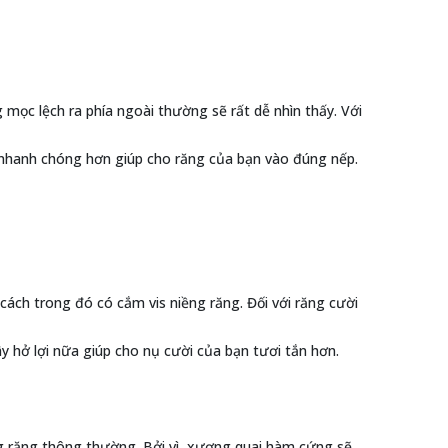
 mọc lệch ra phía ngoài thường sẽ rất dễ nhìn thấy. Với
 nhanh chóng hơn giúp cho răng của bạn vào đúng nếp.
cách trong đó có cắm vis niềng răng. Đối với răng cười
ây hở lợi nữa giúp cho nụ cười của bạn tươi tắn hơn.
 răng thông thường. Bởi vì, xương quai hàm cứng sẽ