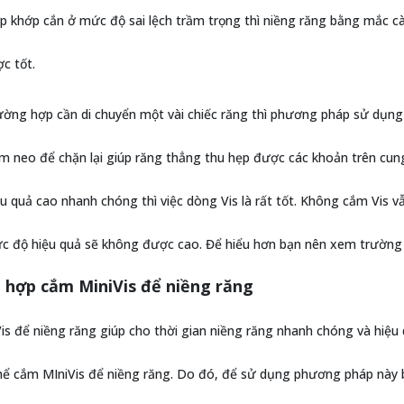
 khớp cắn ở mức độ sai lệch trầm trọng thì niềng răng bằng mắc cài
c tốt.
ường hợp cần di chuyển một vài chiếc răng thì phương pháp sử dụng
m neo để chặn lại giúp răng thẳng thu hẹp được các khoản trên cun
u quả cao nhanh chóng thì việc dòng Vis là rất tốt. Không cắm Vis 
c độ hiệu quả sẽ không được cao. Để hiểu hơn bạn nên xem trường h
hợp cắm MiniVis để niềng răng
s để niềng răng giúp cho thời gian niềng răng nhanh chóng và hiệu
hể cắm MIniVis để niềng răng. Do đó, để sử dụng phương pháp này b