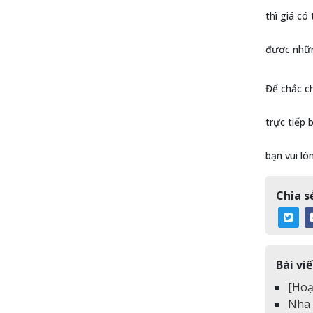
thì giá có
được nhữn
Để chắc ch
trực tiếp 
bạn vui lò
Chia sẻ
Bài viế
[Hoạ
Nha 