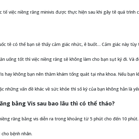
c tế việc niềng răng minivis được thực hiện sau khi gây tê quá trình
huốc tê có thể bạn sẽ thấy cảm giác nhức, ê buốt… Cảm giác này tù
ăn uống tốt thì việc niềng răng sẽ không làm cho bạn sụt ký đi. Và 
Vis hay không bạn nên thăm khám tổng quát tại nha khoa. Nếu bạn
c những vấn đề khác về sức khỏe thì số ký của bạn không hẳn là yế
ăng bằng Vis sau bao lâu thì có thể tháo?
niềng răng bằng vis diễn ra trong khoảng từ 5 phút cho đến 10 phút.
ì cho bệnh nhân.