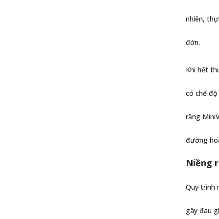
nhiên, thự
đớn.
Khi hết t
có chế độ 
răng Mini
đường hoặ
Niềng r
Quy trình 
gây đau g