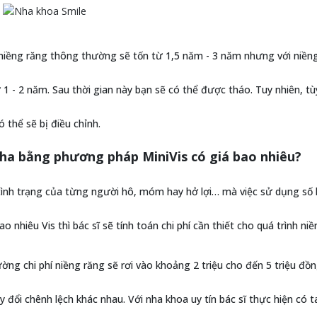
niềng răng thông thường sẽ tốn từ 1,5 năm - 3 năm nhưng với niềng 
1 - 2 năm. Sau thời gian này bạn sẽ có thể được tháo. Tuy nhiên, tù
ó thể sẽ bị điều chỉnh.
ha bằng phương pháp MiniVis có giá bao nhiêu?
ình trạng của từng người hô, móm hay hở lợi… mà việc sử dụng số l
o nhiêu Vis thì bác sĩ sẽ tính toán chi phí cần thiết cho quá trình ni
ng chi phí niềng răng sẽ rơi vào khoảng 2 triệu cho đến 5 triệu đồn
y đổi chênh lệch khác nhau. Với nha khoa uy tín bác sĩ thực hiện c