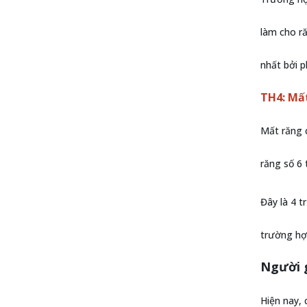
làm cho ră
nhất bởi 
TH4: Mấ
Mất răng 
răng số 6 
Đây là 4 
trường hợ
Người g
Hiện nay, 