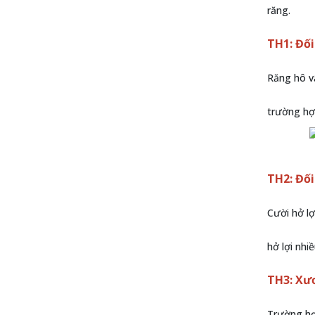
răng.
TH1: Đối
Răng hô vẩ
trường hợ
TH2: Đối
Cười hở lợ
hở lợi nhi
TH3: Xư
Trường hợ