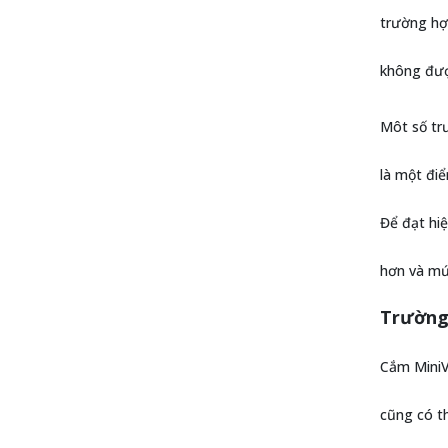
trường hợp
không đượ
Môt số tr
là một điể
Để đạt hiệ
hơn và mứ
Trường 
Cắm MiniVi
cũng có t