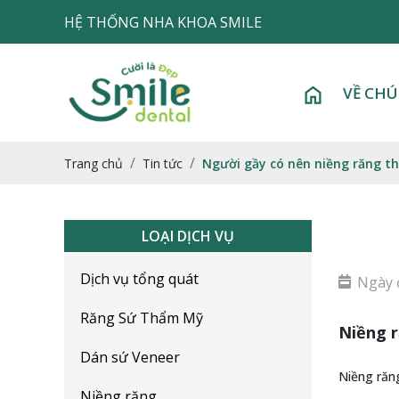
HỆ THỐNG NHA KHOA SMILE
VỀ CHÚ
Trang chủ
Tin tức
Người gầy có nên niềng răng t
LOẠI DỊCH VỤ
Dịch vụ tổng quát
Ngày 
Răng Sứ Thẩm Mỹ
Niềng r
Dán sứ Veneer
Niềng răng
Niềng răng