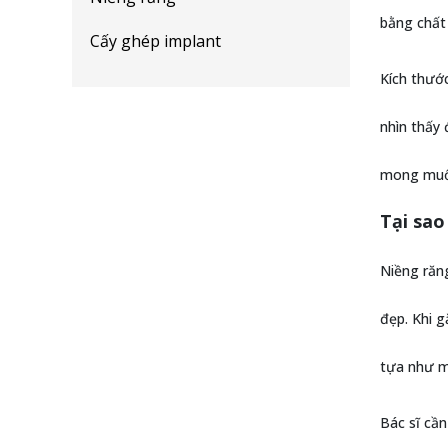
bằng chất 
Cấy ghép implant
Kích thướ
nhìn thấy 
mong muố
Tại sao
Niềng răn
đẹp. Khi g
tựa như mộ
Bác sĩ cần