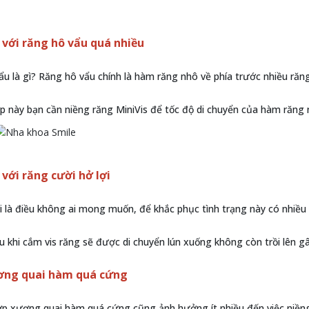
 với răng hô vẩu quá nhiều
u là gì? Răng hô vẩu chính là hàm răng nhô về phía trước nhiều răng
p này bạn cần niềng răng MiniVis để tốc độ di chuyển của hàm răng
 với răng cười hở lợi
i là điều không ai mong muốn, để khắc phục tình trạng này có nhiều 
ều khi cắm vis răng sẽ được di chuyển lún xuống không còn trồi lên g
ơng quai hàm quá cứng
p xương quai hàm quá cứng cũng ảnh hưởng ít nhiều đến việc niềng